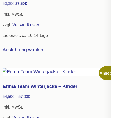
Ursprünglicher
Aktueller
50,00
€
27,50
€
Optionen
Preis
Preis
können
inkl. MwSt.
war:
ist:
auf
zzgl.
Versandkosten
50,00€
27,50€.
der
Lieferzeit:
ca-10-14-tage
Produktseite
gewählt
Dieses
Ausführung wählen
werden
Produkt
weist
mehrere
Angebot!
Varianten
auf.
Erima Team Winterjacke – Kinder
Die
54,50
€
–
57,00
€
Optionen
können
inkl. MwSt.
auf
zzgl.
Versandkosten