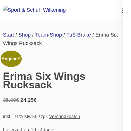
Zum
Inhalt
Sport & Schuh
springen
Wilkening
(Enter
Start
/
Shop
/
Team-Shop
/
TuS Brake
/ Erima Six
drücken)
Wings Rucksack
Angebot!
Erima Six Wings
Rucksack
Ursprünglicher
Aktueller
35,00
€
24,25
€
Preis
Preis
inkl. 19 % MwSt.
war:
ist:
zzgl.
Versandkosten
35,00€
24,25€.
Lieferzeit:
ca-10-14-tage