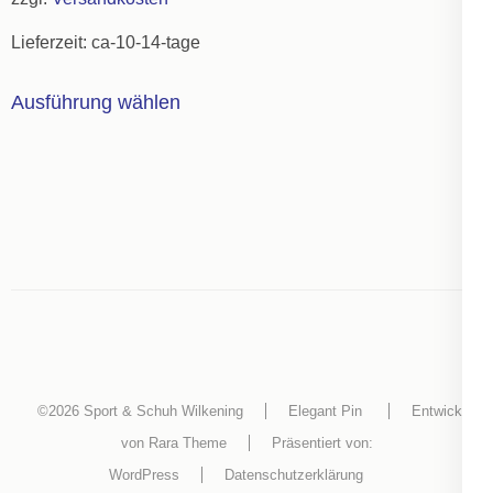
der
Lieferzeit:
ca-10-14-tage
Produktseite
gewählt
Dieses
Ausführung wählen
werden
Produkt
weist
mehrere
Varianten
auf.
Die
Optionen
können
auf
der
©2026
Sport & Schuh Wilkening
Elegant Pin
Entwickelt
Produktseite
von
Rara Theme
Präsentiert von:
gewählt
WordPress
Datenschutzerklärung