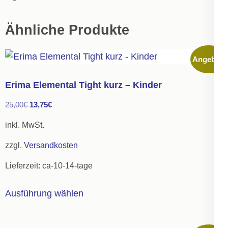
Ähnliche Produkte
Angebot!
Erima Elemental Tight kurz – Kinder
Ursprünglicher
Aktueller
25,00
€
13,75
€
Preis
Preis
inkl. MwSt.
war:
ist:
zzgl.
Versandkosten
25,00€
13,75€.
Lieferzeit:
ca-10-14-tage
Dieses
Ausführung wählen
Produkt
weist