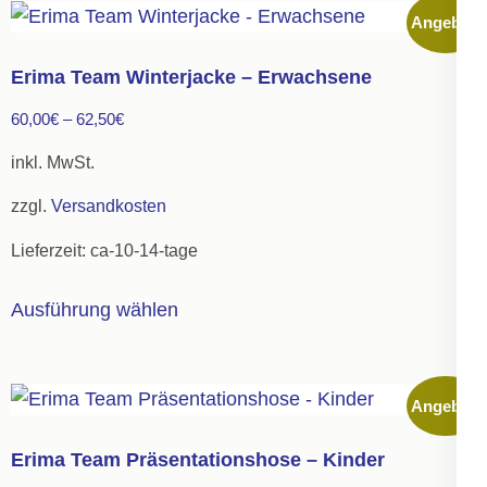
mehrere
Angebot!
Varianten
auf.
Erima Team Winterjacke – Erwachsene
Die
60,00
€
–
62,50
€
Optionen
können
inkl. MwSt.
auf
zzgl.
Versandkosten
der
Lieferzeit:
ca-10-14-tage
Produktseite
gewählt
Dieses
Ausführung wählen
werden
Produkt
weist
mehrere
Angebot!
Varianten
auf.
Erima Team Präsentationshose – Kinder
Die