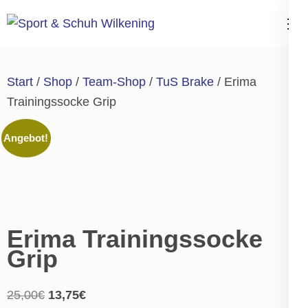
Zum
Inhalt
Sport & Schuh
springen
Wilkening
(Enter
Start
/
Shop
/
Team-Shop
/
TuS Brake
/ Erima
drücken)
Trainingssocke Grip
Angebot!
Erima Trainingssocke
Grip
Ursprünglicher
Aktueller
25,00
€
13,75
€