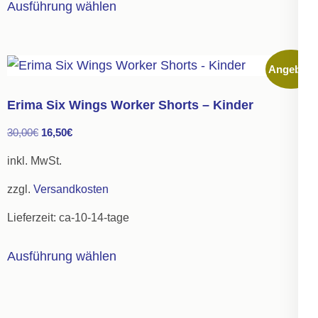
Ausführung wählen
werden
Produkt
weist
mehrere
Angebot!
Varianten
auf.
Erima Six Wings Worker Shorts – Kinder
Die
Ursprünglicher
Aktueller
30,00
€
16,50
€
Optionen
Preis
Preis
können
inkl. MwSt.
war:
ist:
auf
zzgl.
Versandkosten
30,00€
16,50€.
der
Lieferzeit:
ca-10-14-tage
Produktseite
gewählt
Dieses
Ausführung wählen
werden
Produkt
weist
mehrere