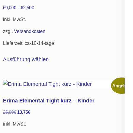
60,00
€
–
62,50
€
inkl. MwSt.
zzgl.
Versandkosten
Lieferzeit:
ca-10-14-tage
Dieses
Ausführung wählen
Produkt
weist
mehrere
Angebot!
Varianten
auf.
Erima Elemental Tight kurz – Kinder
Die
Ursprünglicher
Aktueller
25,00
€
13,75
€
Optionen
Preis
Preis
können
inkl. MwSt.
war:
ist:
auf