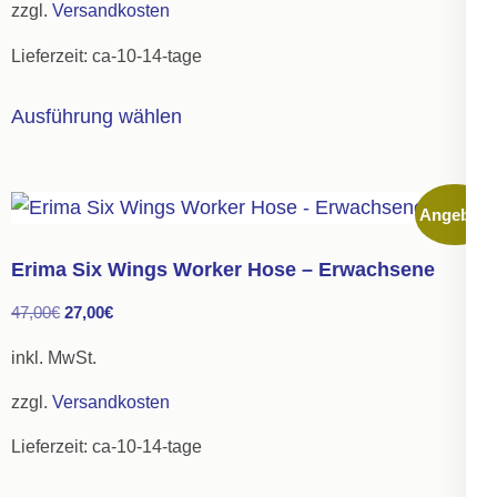
zzgl.
Versandkosten
25,00€
13,75€.
der
Lieferzeit:
ca-10-14-tage
Produktseite
gewählt
Dieses
Ausführung wählen
werden
Produkt
weist
mehrere
Angebot!
Varianten
auf.
Erima Six Wings Worker Hose – Erwachsene
Die
Ursprünglicher
Aktueller
47,00
€
27,00
€
Optionen
Preis
Preis
können
inkl. MwSt.
war:
ist:
auf
zzgl.
Versandkosten
47,00€
27,00€.
der
Lieferzeit:
ca-10-14-tage
Produktseite
gewählt
Dieses