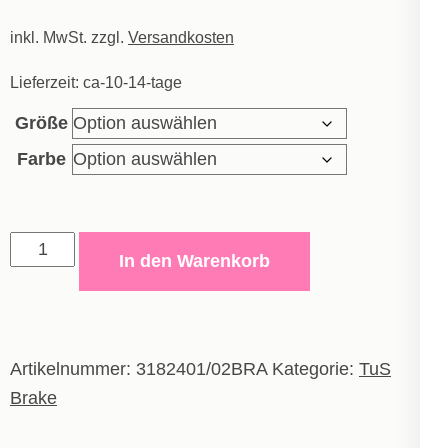
Preis
Preis
inkl. MwSt.
war:
zzgl.
ist:
Versandkosten
25,00€
13,75€.
Lieferzeit:
ca-10-14-tage
Größe
Farbe
Erima
In den Warenkorb
Trainingssocke
Grip
Menge
Artikelnummer:
3182401/02BRA
Kategorie:
TuS
Brake