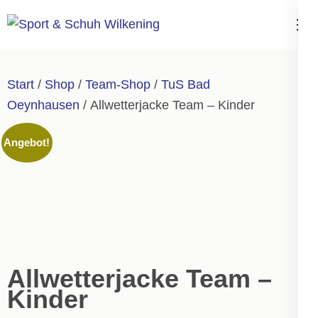
Zum
Inhalt
Sport & Schuh
springen
Wilkening
(Enter
Start
/
Shop
/
Team-Shop
/
TuS Bad
drücken)
Oeynhausen
/ Allwetterjacke Team – Kinder
Angebot!
Allwetterjacke Team –
Kinder