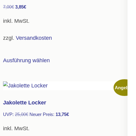
Die
Ursprünglicher
Aktueller
7,00
€
3,85
€
Optionen
Preis
Preis
können
inkl. MwSt.
war:
ist:
auf
7,00€
3,85€.
der
zzgl.
Versandkosten
Produktseite
gewählt
Dieses
Ausführung wählen
werden
Produkt
weist
mehrere
Angebot!
Varianten
auf.
Jakolette Locker
Die
Ursprünglicher
Aktueller
UVP:
25,00
€
Neuer Preis:
13,75
€
Optionen
Preis
Preis
können
inkl. MwSt.
war:
ist:
auf