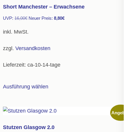
Short Manchester – Erwachsene
Ursprünglicher
Aktueller
UVP:
16,00
€
Neuer Preis:
8,80
€
Preis
Preis
inkl. MwSt.
war:
ist:
16,00€
8,80€.
zzgl.
Versandkosten
Lieferzeit:
ca-10-14-tage
Dieses
Ausführung wählen
Produkt
weist
mehrere
Angebot!
Varianten
auf.
Stutzen Glasgow 2.0