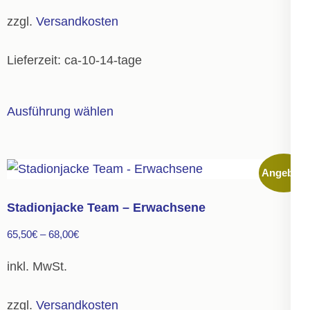
25,00€
13,75€.
der
zzgl.
Versandkosten
Produktseite
gewählt
Lieferzeit:
ca-10-14-tage
werden
Dieses
Ausführung wählen
Produkt
weist
mehrere
Angebot!
Varianten
auf.
Stadionjacke Team – Erwachsene
Die
65,50
€
–
68,00
€
Optionen
können
inkl. MwSt.
auf
der
zzgl.
Versandkosten