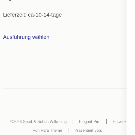
Produktseite
gewählt
Lieferzeit:
ca-10-14-tage
werden
Dieses
Ausführung wählen
Produkt
weist
mehrere
Varianten
auf.
Die
Optionen
können
auf
der
©2026
Sport & Schuh Wilkening
Elegant Pin
Entwickelt
Produktseite
von
Rara Theme
Präsentiert von: