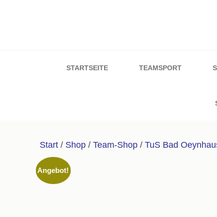
Zum
Inhalt
springen
Sport & Schuh W
(Enter
drücken)
STARTSEITE
TEAMSPORT
Start
/
Shop
/
Team-Shop
/
TuS Bad Oeynhau
Angebot!