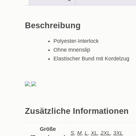
Beschreibung
Polyester-Interlock
Ohne Innenslip
Elastischer Bund mit Kordelzug
Zusätzliche Informationen
Größe
S
,
M
,
L
,
XL
,
2XL
,
3XL