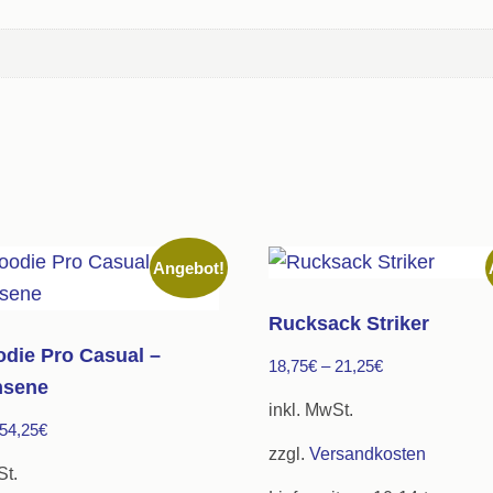
Angebot!
Rucksack Striker
odie Pro Casual –
18,75
€
–
21,25
€
hsene
inkl. MwSt.
54,25
€
zzgl.
Versandkosten
St.