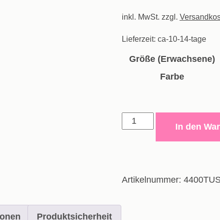
Preis
inkl. MwSt.
zzgl.
war:
Versandkos
16,00€
Lieferzeit:
ca-10-14-tage
Größe (Erwachsene)
Farbe
Short
In den Wa
Manchester
-
Erwachsene
Menge
Artikelnummer:
4400TU
ionen
Produktsicherheit