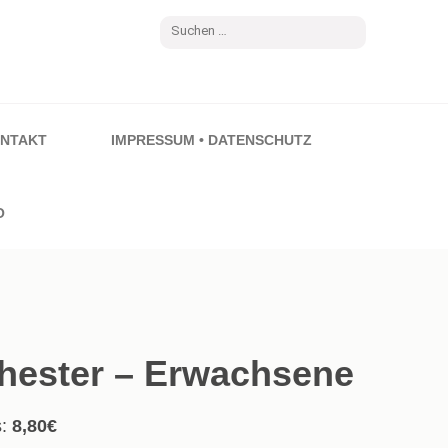
Suchen
nach:
NTAKT
IMPRESSUM • DATENSCHUTZ
O
hester – Erwachsene
her
Aktueller
:
8,80
€