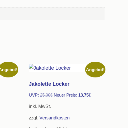
Angebot!
Angebot!
Jakolette Locker
Ursprünglicher
Aktueller
UVP:
25,00
€
Neuer Preis:
13,75
€
Preis
Preis
inkl. MwSt.
war:
ist:
zzgl.
Versandkosten
25,00€
13,75€.