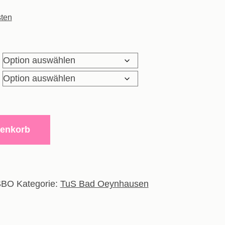
Preis
ten
ist:
8,80€.
renkorb
SBO
Kategorie:
TuS Bad Oeynhausen