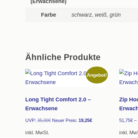
(Erwachsene)
Farbe
schwarz, weiß, grün
Ähnliche Produkte
Angebot!
Long Tight Comfort 2.0 –
Zip Ho
Erwachsene
Erwac
Ursprünglicher
Aktueller
UVP:
35,00
€
Neuer Preis:
19,25
€
51,75
€
–
Preis
Preis
inkl. MwSt.
inkl. Mw
war:
ist: