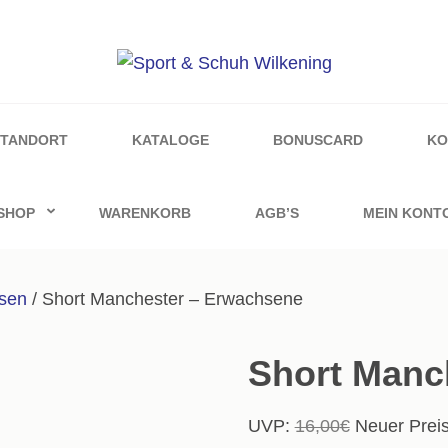
ilkening
STANDORT
KATALOGE
BONUSCARD
KO
SHOP
WARENKORB
AGB’S
MEIN KONT
sen
/ Short Manchester – Erwachsene
Short Manc
Ursprünglic
UVP:
16,00
€
Neuer Preis