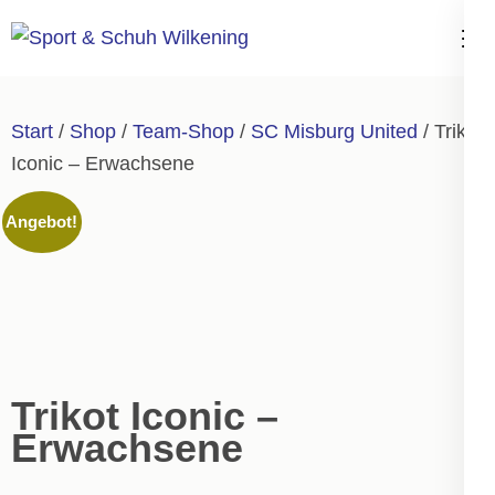
Zum
Inhalt
Sport & Schuh
springen
Wilkening
(Enter
Start
/
Shop
/
Team-Shop
/
SC Misburg United
/ Trikot
drücken)
Iconic – Erwachsene
Angebot!
Trikot Iconic –
Erwachsene