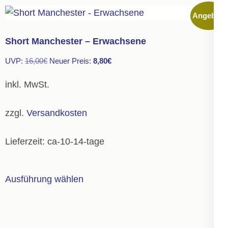
mehrere
Angebot!
Varianten
auf.
Short Manchester – Erwachsene
Die
Ursprünglicher
Aktueller
UVP:
16,00
€
Neuer Preis:
8,80
€
Optionen
Preis
Preis
können
inkl. MwSt.
war:
ist:
auf
16,00€
8,80€.
der
zzgl.
Versandkosten
Produktseite
gewählt
Lieferzeit:
ca-10-14-tage
werden
Dieses
Ausführung wählen
Produkt
weist
mehrere