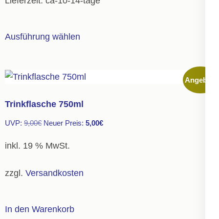
Lieferzeit:
ca-10-14-tage
Dieses
Ausführung wählen
Produkt
weist
mehrere
Angebot!
Varianten
auf.
Trinkflasche 750ml
Die
Ursprünglicher
Aktueller
UVP:
9,00
€
Neuer Preis:
5,00
€
Optionen
Preis
Preis
können
inkl. 19 % MwSt.
war:
ist:
auf
9,00€
5,00€.
der
zzgl.
Versandkosten
Produktseite
gewählt
In den Warenkorb
werden