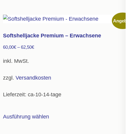
Angebot!
Softshelljacke Premium – Erwachsene
60,00
€
–
62,50
€
inkl. MwSt.
zzgl.
Versandkosten
Lieferzeit:
ca-10-14-tage
Dieses
Ausführung wählen
Produkt
weist