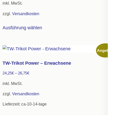
können
inkl. MwSt.
auf
zzgl.
Versandkosten
der
Dieses
Produktseite
Ausführung wählen
Produkt
gewählt
weist
werden
mehrere
Angebot!
Varianten
auf.
TW-Trikot Power – Erwachsene
Die
24,25
€
–
26,75
€
Optionen
können
inkl. MwSt.
auf
zzgl.
Versandkosten
der
Lieferzeit:
ca-10-14-tage
Produktseite
gewählt
Dieses