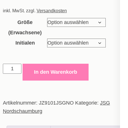
inkl. MwSt.
zzgl.
Versandkosten
Größe
(Erwachsene)
Initialen
adidas
In den Warenkorb
Entrada
26
All
Weather
Artikelnummer:
JZ9101JSGNO
Kategorie:
JSG
Jacket
Nordschaumburg
-
Erwachsene