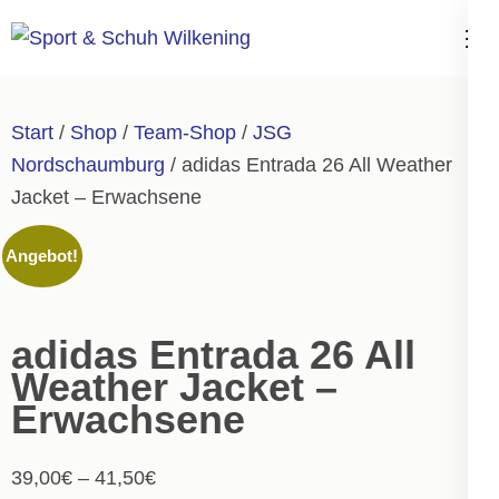
Zum
Inhalt
Sport & Schuh
springen
Wilkening
(Enter
Start
/
Shop
/
Team-Shop
/
JSG
drücken)
Nordschaumburg
/ adidas Entrada 26 All Weather
Jacket – Erwachsene
Angebot!
adidas Entrada 26 All
Weather Jacket –
Erwachsene
39,00
€
–
41,50
€