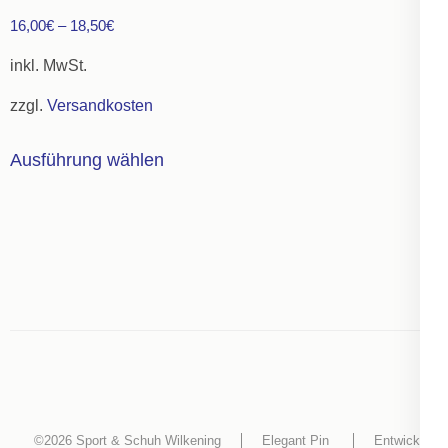
Die
16,00
€
–
18,50
€
Optionen
können
inkl. MwSt.
auf
zzgl.
Versandkosten
der
Dieses
Produktseite
Ausführung wählen
Produkt
gewählt
weist
werden
mehrere
Varianten
auf.
Die
Optionen
können
auf
der
©2026
Sport & Schuh Wilkening
Elegant Pin
Entwickelt