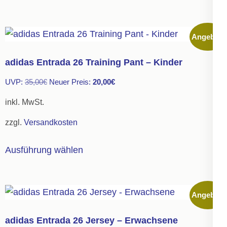
gewählt
weist
werden
mehrere
Angebot!
Varianten
auf.
adidas Entrada 26 Training Pant – Kinder
Die
Ursprünglicher
Aktueller
UVP:
35,00
€
Neuer Preis:
20,00
€
Optionen
Preis
Preis
können
inkl. MwSt.
war:
ist:
auf
zzgl.
Versandkosten
35,00€
20,00€.
der
Dieses
Produktseite
Ausführung wählen
Produkt
gewählt
weist
werden
mehrere
Angebot!
Varianten
auf.
adidas Entrada 26 Jersey – Erwachsene