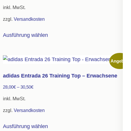
inkl. MwSt.
zzgl.
Versandkosten
Dieses
Ausführung wählen
Produkt
weist
mehrere
Angebot!
Varianten
auf.
adidas Entrada 26 Training Top – Erwachsene
Die
28,00
€
–
30,50
€
Optionen
können
inkl. MwSt.
auf
zzgl.
Versandkosten
der
Dieses
Produktseite
Ausführung wählen
Produkt