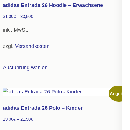
auf.
adidas Entrada 26 Hoodie – Erwachsene
Die
31,00
€
–
33,50
€
Optionen
können
inkl. MwSt.
auf
der
zzgl.
Versandkosten
Produktseite
gewählt
Dieses
Ausführung wählen
werden
Produkt
weist
mehrere
Angebot!
Varianten
auf.
adidas Entrada 26 Polo – Kinder
Die
19,00
€
–
21,50
€
Optionen
können