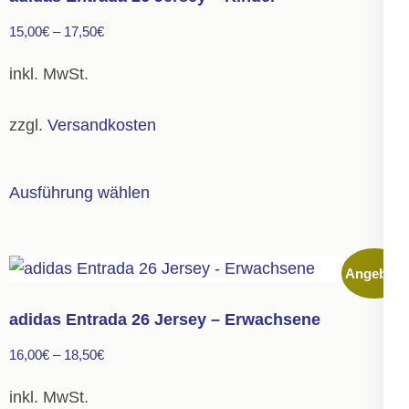
Die
15,00
€
–
17,50
€
Optionen
können
inkl. MwSt.
auf
der
zzgl.
Versandkosten
Produktseite
gewählt
Dieses
Ausführung wählen
werden
Produkt
weist
mehrere
Angebot!
Varianten
auf.
adidas Entrada 26 Jersey – Erwachsene
Die
16,00
€
–
18,50
€
Optionen
können
inkl. MwSt.