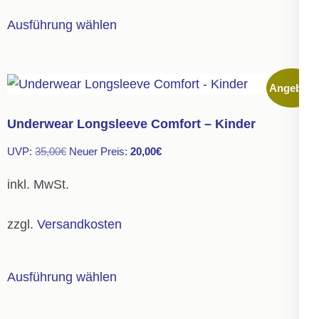
gewählt
Dieses
Ausführung wählen
werden
Produkt
weist
mehrere
Angebot!
Varianten
auf.
Underwear Longsleeve Comfort – Kinder
Die
Ursprünglicher
Aktueller
UVP:
35,00
€
Neuer Preis:
20,00
€
Optionen
Preis
Preis
können
inkl. MwSt.
war:
ist:
auf
35,00€
20,00€.
der
zzgl.
Versandkosten
Produktseite
gewählt
Dieses
Ausführung wählen
werden
Produkt
weist