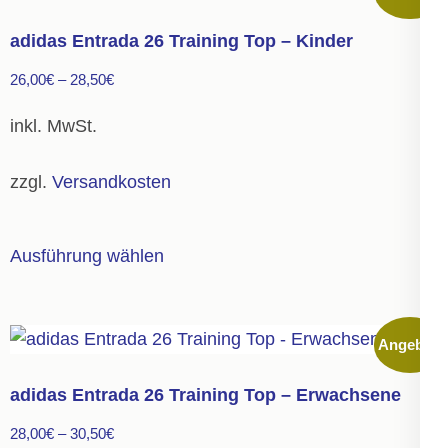
adidas Entrada 26 Training Top – Kinder
26,00
€
–
28,50
€
inkl. MwSt.
zzgl.
Versandkosten
Dieses
Ausführung wählen
Produkt
weist
mehrere
Angebot!
Varianten
auf.
adidas Entrada 26 Training Top – Erwachsene
Die
28,00
€
–
30,50
€
Optionen