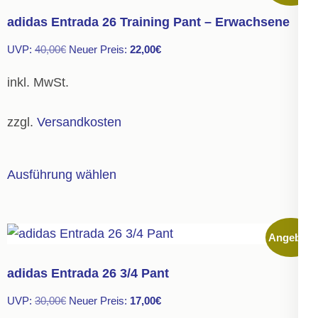
auf.
adidas Entrada 26 Training Pant – Erwachsene
Die
Ursprünglicher
Aktueller
UVP:
40,00
€
Neuer Preis:
22,00
€
Optionen
Preis
Preis
können
inkl. MwSt.
war:
ist:
auf
40,00€
22,00€.
der
zzgl.
Versandkosten
Produktseite
gewählt
Dieses
Ausführung wählen
werden
Produkt
weist
mehrere
Angebot!
Varianten
auf.
adidas Entrada 26 3/4 Pant
Die
Ursprünglicher
Aktueller
UVP:
30,00
€
Neuer Preis:
17,00
€
Optionen