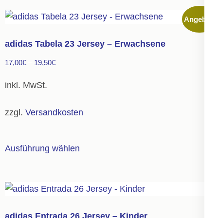
mehrere
Angebot!
Varianten
auf.
adidas Tabela 23 Jersey – Erwachsene
Die
17,00
€
–
19,50
€
Optionen
können
inkl. MwSt.
auf
der
zzgl.
Versandkosten
Produktseite
gewählt
Dieses
Ausführung wählen
werden
Produkt
weist
mehrere
Varianten
auf.
adidas Entrada 26 Jersey – Kinder