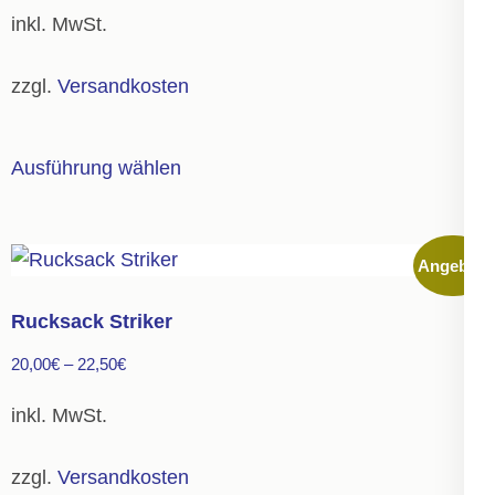
Preis
Preis
können
inkl. MwSt.
war:
ist:
auf
30,00€
17,00€.
der
zzgl.
Versandkosten
Produktseite
gewählt
Dieses
Ausführung wählen
werden
Produkt
weist
mehrere
Angebot!
Varianten
auf.
Rucksack Striker
Die
20,00
€
–
22,50
€
Optionen
können
inkl. MwSt.
auf
der
zzgl.
Versandkosten