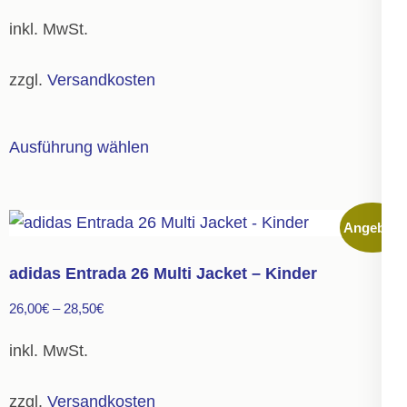
können
inkl. MwSt.
auf
der
zzgl.
Versandkosten
Produktseite
gewählt
Dieses
Ausführung wählen
werden
Produkt
weist
mehrere
Angebot!
Varianten
auf.
adidas Entrada 26 Multi Jacket – Kinder
Die
26,00
€
–
28,50
€
Optionen
können
inkl. MwSt.
auf
der
zzgl.
Versandkosten