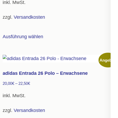
inkl. MwSt.
auf
der
zzgl.
Versandkosten
Produktseite
gewählt
Dieses
Ausführung wählen
werden
Produkt
weist
mehrere
Angebot!
Varianten
auf.
adidas Entrada 26 Polo – Erwachsene
Die
20,00
€
–
22,50
€
Optionen
können
inkl. MwSt.
auf
der
zzgl.
Versandkosten
Produktseite