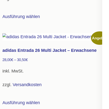
Produktseite
gewählt
Dieses
Ausführung wählen
werden
Produkt
weist
mehrere
Angebot!
Varianten
auf.
adidas Entrada 26 Multi Jacket – Erwachsene
Die
28,00
€
–
30,50
€
Optionen
können
inkl. MwSt.
auf
der
zzgl.
Versandkosten
Produktseite
gewählt
Dieses
Ausführung wählen
werden
Produkt