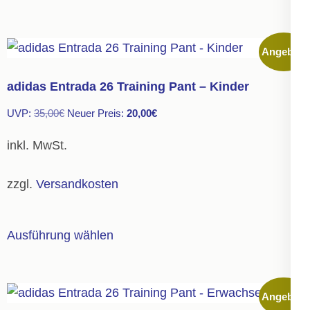
weist
mehrere
Angebot!
Varianten
auf.
adidas Entrada 26 Training Pant – Kinder
Die
Ursprünglicher
Aktueller
UVP:
35,00
€
Neuer Preis:
20,00
€
Optionen
Preis
Preis
können
inkl. MwSt.
war:
ist:
auf
35,00€
20,00€.
der
zzgl.
Versandkosten
Produktseite
gewählt
Dieses
Ausführung wählen
werden
Produkt
weist
mehrere
Angebot!
Varianten