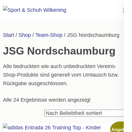
Zum
Inhalt
Sport & Schuh
springen
Wilkening
(Enter
Start
/
Shop
/
Team-Shop
/ JSG Nordschaumburg
drücken)
JSG Nordschaumburg
Alle bedruckten wie auch unbedruckten Vereins-
Shop-Produkte sind generell vom Umtausch bzw.
Rückgabe ausgeschlossen.
Nach
Alle 24 Ergebnisse werden angezeigt
Durchschnittsbew
sortiert
Angebot!