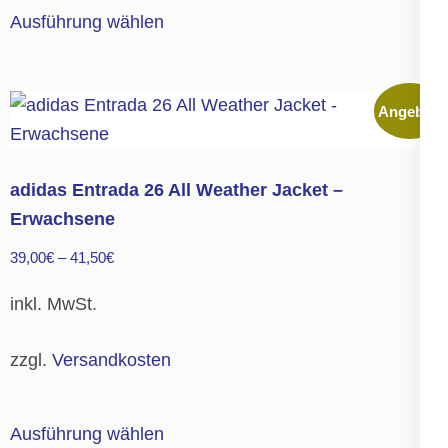
Dieses
Ausführung wählen
werden
Produkt
weist
mehrere
Angebot!
Varianten
auf.
Die
adidas Entrada 26 All Weather Jacket –
Optionen
Erwachsene
können
39,00
€
–
41,50
€
auf
der
inkl. MwSt.
Produktseite
gewählt
zzgl.
Versandkosten
werden
Dieses
Ausführung wählen
Produkt