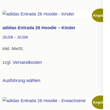
weist
mehrere
Angebot!
Varianten
auf.
adidas Entrada 26 Hoodie – Kinder
Die
28,00
€
–
30,50
€
Optionen
können
inkl. MwSt.
auf
der
zzgl.
Versandkosten
Produktseite
gewählt
Dieses
Ausführung wählen
werden
Produkt
weist
mehrere
Angebot!
Varianten