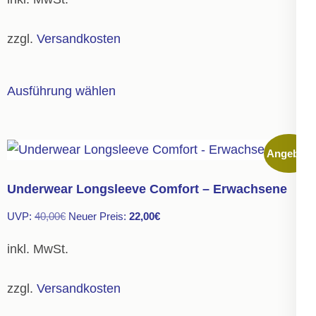
war:
ist:
auf
23,00€
13,00€.
der
zzgl.
Versandkosten
Produktseite
gewählt
Dieses
Ausführung wählen
werden
Produkt
weist
mehrere
Angebot!
Varianten
auf.
Underwear Longsleeve Comfort – Erwachsene
Die
Ursprünglicher
Aktueller
UVP:
40,00
€
Neuer Preis:
22,00
€
Optionen
Preis
Preis
können
inkl. MwSt.
war:
ist:
auf
40,00€
22,00€.
der
zzgl.
Versandkosten
Produktseite