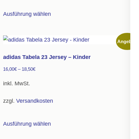
gewählt
Dieses
Ausführung wählen
werden
Produkt
weist
mehrere
Angebot!
Varianten
auf.
adidas Tabela 23 Jersey – Kinder
Die
16,00
€
–
18,50
€
Optionen
können
inkl. MwSt.
auf
der
zzgl.
Versandkosten
Produktseite
gewählt
Dieses
Ausführung wählen
werden
Produkt
weist