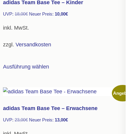
adidas Team Base Tee – Kinder
Die
Ursprünglicher
Aktueller
UVP:
18,00
€
Neuer Preis:
10,00
€
Optionen
Preis
Preis
können
inkl. MwSt.
war:
ist:
auf
18,00€
10,00€.
der
zzgl.
Versandkosten
Produktseite
gewählt
Dieses
Ausführung wählen
werden
Produkt
weist
mehrere
Angebot!
Varianten
auf.
adidas Team Base Tee – Erwachsene
Die
Ursprünglicher
Aktueller
UVP:
23,00
€
Neuer Preis:
13,00
€
Optionen
Preis
Preis
können
inkl. MwSt.