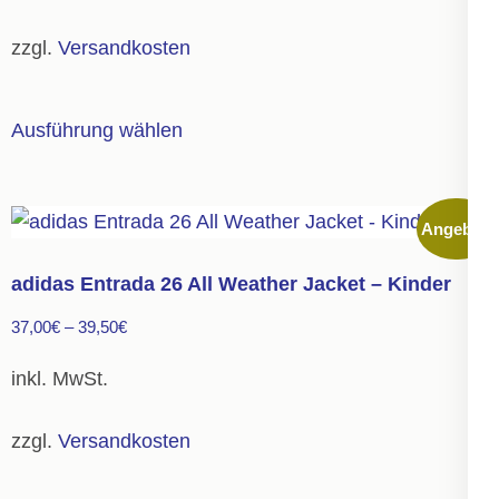
auf
der
zzgl.
Versandkosten
Produktseite
gewählt
Dieses
Ausführung wählen
werden
Produkt
weist
mehrere
Angebot!
Varianten
auf.
adidas Entrada 26 All Weather Jacket – Kinder
Die
37,00
€
–
39,50
€
Optionen
können
inkl. MwSt.
auf
der
zzgl.
Versandkosten
Produktseite
gewählt