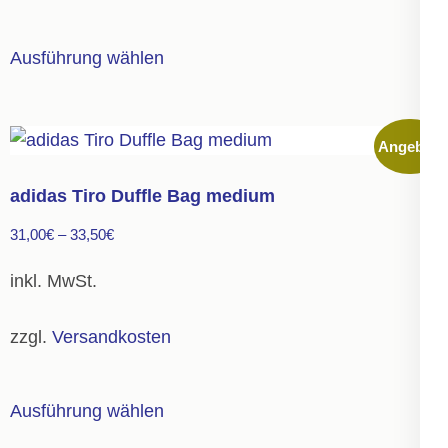
Produktseite
gewählt
Dieses
Ausführung wählen
werden
Produkt
weist
mehrere
Angebot!
Varianten
auf.
adidas Tiro Duffle Bag medium
Die
31,00
€
–
33,50
€
Optionen
können
inkl. MwSt.
auf
der
zzgl.
Versandkosten
Produktseite
gewählt
Dieses
Ausführung wählen
werden
Produkt