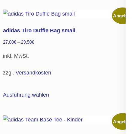
weist
mehrere
Angebot!
Varianten
auf.
adidas Tiro Duffle Bag small
Die
27,00
€
–
29,50
€
Optionen
können
inkl. MwSt.
auf
der
zzgl.
Versandkosten
Produktseite
gewählt
Dieses
Ausführung wählen
werden
Produkt
weist
mehrere
Angebot!
Varianten
auf.