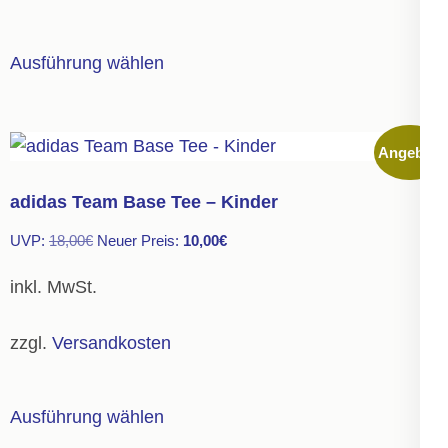
Produktseite
gewählt
Dieses
Ausführung wählen
werden
Produkt
weist
mehrere
Angebot!
Varianten
auf.
adidas Team Base Tee – Kinder
Die
Ursprünglicher
Aktueller
UVP:
18,00
€
Neuer Preis:
10,00
€
Optionen
Preis
Preis
können
inkl. MwSt.
war:
ist:
auf
18,00€
10,00€.
der
zzgl.
Versandkosten
Produktseite
gewählt
Dieses
Ausführung wählen
werden
Produkt