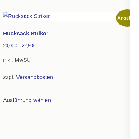
weist
mehrere
Angebot!
Varianten
auf.
Rucksack Striker
Die
20,00
€
–
22,50
€
Optionen
können
inkl. MwSt.
auf
der
zzgl.
Versandkosten
Produktseite
gewählt
Dieses
Ausführung wählen
werden
Produkt
weist
mehrere
Varianten