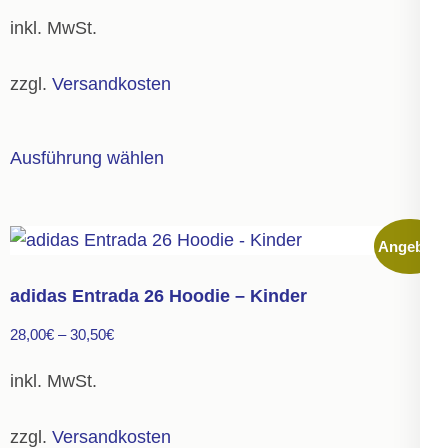
inkl. MwSt.
zzgl.
Versandkosten
Dieses
Ausführung wählen
Produkt
weist
mehrere
Angebot!
Varianten
auf.
adidas Entrada 26 Hoodie – Kinder
Die
28,00
€
–
30,50
€
Optionen
können
inkl. MwSt.
auf
der
zzgl.
Versandkosten