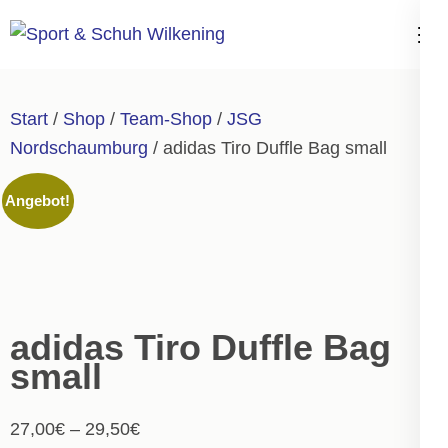
Zum
Inhalt
Sport & Schuh
springen
Wilkening
(Enter
Start
/
Shop
/
Team-Shop
/
JSG
drücken)
Nordschaumburg
/ adidas Tiro Duffle Bag small
Angebot!
adidas Tiro Duffle Bag
small
27,00
€
–
29,50
€