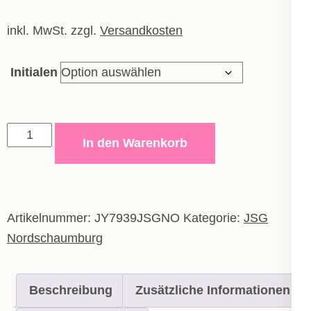
inkl. MwSt.
zzgl.
Versandkosten
Initialen
adidas
In den Warenkorb
Tiro
Duffle
Bag
small
Artikelnummer:
JY7939JSGNO
Kategorie:
JSG
Menge
Nordschaumburg
Beschreibung
Zusätzliche Informationen