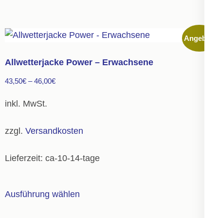
weist
mehrere
Angebot!
Varianten
auf.
Allwetterjacke Power – Erwachsene
Die
43,50
€
–
46,00
€
Optionen
können
inkl. MwSt.
auf
der
zzgl.
Versandkosten
Produktseite
gewählt
Lieferzeit:
ca-10-14-tage
werden
Dieses
Ausführung wählen
Produkt
weist