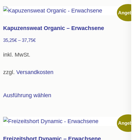
mehrere
Angebot!
Varianten
auf.
Kapuzensweat Organic – Erwachsene
Die
35,25
€
–
37,75
€
Optionen
können
inkl. MwSt.
auf
der
zzgl.
Versandkosten
Produktseite
gewählt
Dieses
Ausführung wählen
werden
Produkt
weist
mehrere
Angebot!
Varianten
auf.
Freizeitshort Dynamic – Erwachsene