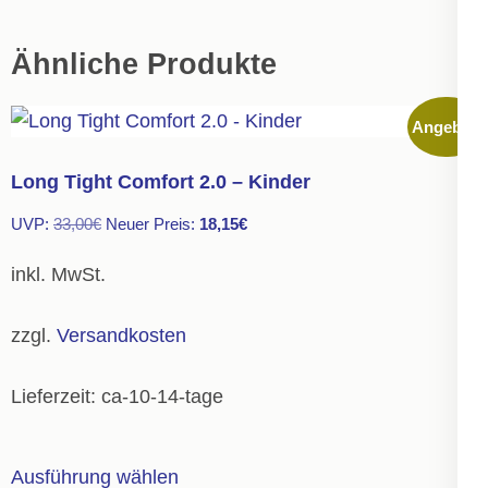
Ähnliche Produkte
Angebot!
Long Tight Comfort 2.0 – Kinder
Ursprünglicher
Aktueller
UVP:
33,00
€
Neuer Preis:
18,15
€
Preis
Preis
inkl. MwSt.
war:
ist:
33,00€
18,15€.
zzgl.
Versandkosten
Lieferzeit:
ca-10-14-tage
Dieses
Ausführung wählen
Produkt