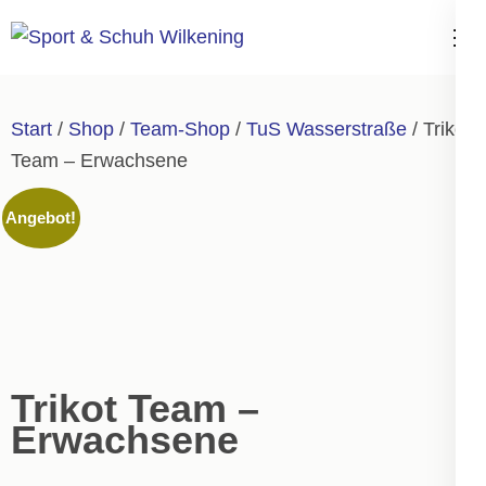
Zum
Inhalt
Sport & Schuh
springen
Wilkening
(Enter
Start
/
Shop
/
Team-Shop
/
TuS Wasserstraße
/ Trikot
drücken)
Team – Erwachsene
Angebot!
Trikot Team –
Erwachsene