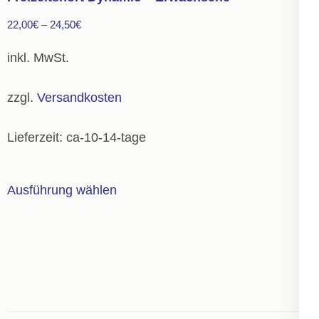
Die
22,00
€
–
24,50
€
Optionen
können
inkl. MwSt.
auf
der
zzgl.
Versandkosten
Produktseite
gewählt
Lieferzeit:
ca-10-14-tage
werden
Dieses
Ausführung wählen
Produkt
weist
mehrere
Varianten
auf.
Die