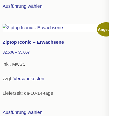
Dieses
Ausführung wählen
Produkt
weist
mehrere
Angebot!
Varianten
auf.
Ziptop Iconic – Erwachsene
Die
32,50
€
–
35,00
€
Optionen
können
inkl. MwSt.
auf
der
zzgl.
Versandkosten
Produktseite
gewählt
Lieferzeit:
ca-10-14-tage
werden
Dieses
Ausführung wählen
Produkt