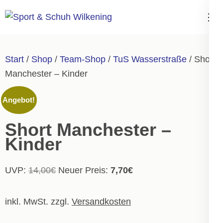
Zum
Inhalt
Sport & Schuh
springen
Wilkening
(Enter
Start
/
Shop
/
Team-Shop
/
TuS Wasserstraße
/ Short
drücken)
Manchester – Kinder
Angebot!
Short Manchester –
Kinder
Ursprünglicher
Aktueller
UVP:
14,00
€
Neuer Preis:
7,70
€
Preis
Preis
war:
ist:
inkl. MwSt.
zzgl.
Versandkosten
14,00€
7,70€.