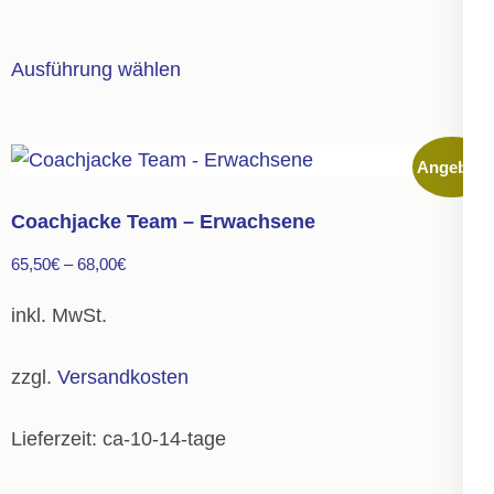
Dieses
Ausführung wählen
Produkt
weist
mehrere
Angebot!
Varianten
auf.
Coachjacke Team – Erwachsene
Die
65,50
€
–
68,00
€
Optionen
können
inkl. MwSt.
auf
der
zzgl.
Versandkosten
Produktseite
gewählt
Lieferzeit:
ca-10-14-tage
werden