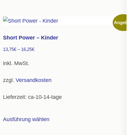
weist
mehrere
Angebot!
Varianten
auf.
Short Power – Kinder
Die
13,75
€
–
16,25
€
Optionen
können
inkl. MwSt.
auf
der
zzgl.
Versandkosten
Produktseite
gewählt
Lieferzeit:
ca-10-14-tage
werden
Dieses
Ausführung wählen
Produkt
weist