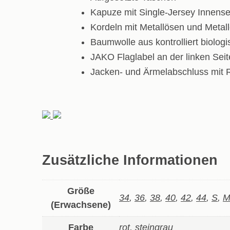
Kapuze mit Single-Jersey Innense
Kordeln mit Metallösen und Metal
Baumwolle aus kontrolliert biolo
JAKO Flaglabel an der linken Sei
Jacken- und Ärmelabschluss mit 
Zusätzliche Informationen
Größe
34
,
36
,
38
,
40
,
42
,
44
,
S
,
(Erwachsene)
Farbe
rot, steingrau