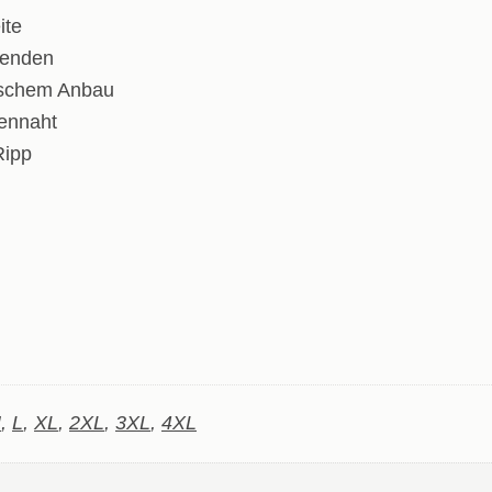
ite
lenden
gischem Anbau
tennaht
Ripp
M
,
L
,
XL
,
2XL
,
3XL
,
4XL