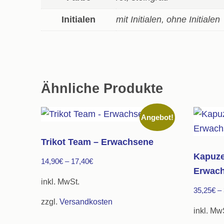
Initialen
mit Initialen, ohne Initialen
Ähnliche Produkte
Angebot!
Trikot Team – Erwachsene
Kapuze
14,90
€
–
17,40
€
Erwac
inkl. MwSt.
35,25
€
–
zzgl.
Versandkosten
inkl. Mw
Dieses