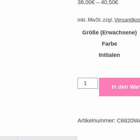
38,00
€
–
40,50
€
inkl. MwSt.
zzgl.
Versandkos
Größe (Erwachsene)
Farbe
Initialen
Kapuzenjacke
In den Wa
Organic
-
Erwachsene
Menge
Artikelnummer:
C6820W