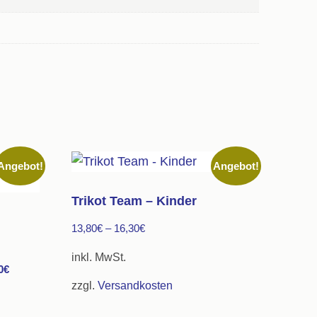
Angebot!
Angebot!
Trikot Team – Kinder
13,80
€
–
16,30
€
inkl. MwSt.
Aktueller
0
€
zzgl.
Versandkosten
Preis
Dieses
ist: