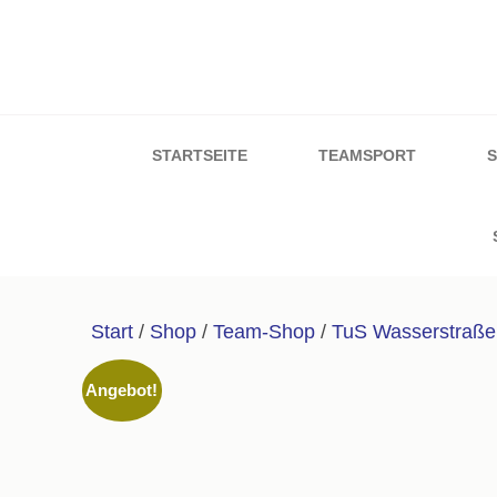
Zum
Inhalt
springen
Sport & Schuh W
(Enter
drücken)
STARTSEITE
TEAMSPORT
Start
/
Shop
/
Team-Shop
/
TuS Wasserstraße
Angebot!