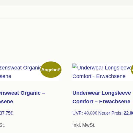
Angebot!
nsweat Organic –
Underwear Longsleeve
hsene
Comfort – Erwachsene
Ursprünglicher
37,75
€
UVP:
40,00
€
Neuer Preis:
22,0
Preis
St.
inkl. MwSt.
war: