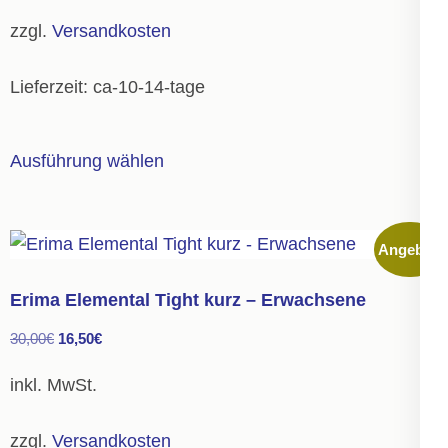
35,00€
19,25€.
der
zzgl.
Versandkosten
Produktseite
gewählt
Lieferzeit:
ca-10-14-tage
werden
Dieses
Ausführung wählen
Produkt
weist
mehrere
Angebot!
Varianten
auf.
Erima Elemental Tight kurz – Erwachsene
Die
Ursprünglicher
Aktueller
30,00
€
16,50
€
Optionen
Preis
Preis
können
inkl. MwSt.
war:
ist:
auf
30,00€
16,50€.
der
zzgl.
Versandkosten