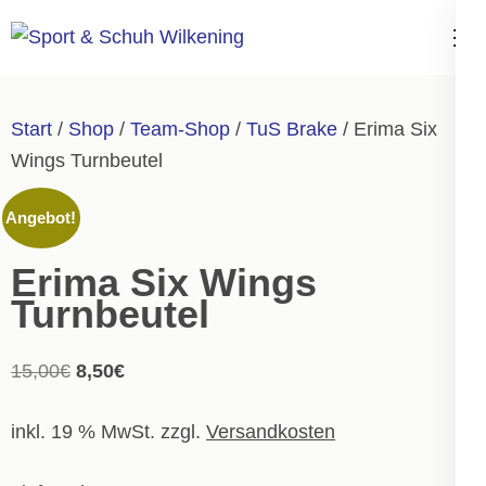
Zum
Inhalt
Sport & Schuh
springen
Wilkening
(Enter
Start
/
Shop
/
Team-Shop
/
TuS Brake
/ Erima Six
drücken)
Wings Turnbeutel
Angebot!
Erima Six Wings
Turnbeutel
Ursprünglicher
Aktueller
15,00
€
8,50
€
Preis
Preis
inkl. 19 % MwSt.
zzgl.
Versandkosten
war:
ist:
15,00€
8,50€.