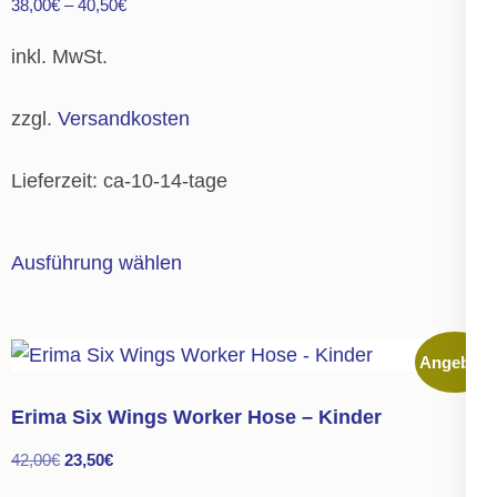
38,00
€
–
40,50
€
inkl. MwSt.
zzgl.
Versandkosten
Lieferzeit:
ca-10-14-tage
Dieses
Ausführung wählen
Produkt
weist
mehrere
Angebot!
Varianten
auf.
Erima Six Wings Worker Hose – Kinder
Die
Ursprünglicher
Aktueller
42,00
€
23,50
€
Optionen
Preis
Preis