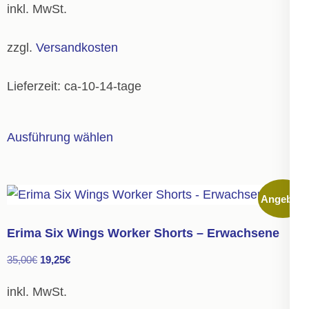
können
inkl. MwSt.
war:
ist:
auf
42,00€
23,50€.
der
zzgl.
Versandkosten
Produktseite
gewählt
Lieferzeit:
ca-10-14-tage
werden
Dieses
Ausführung wählen
Produkt
weist
mehrere
Angebot!
Varianten
auf.
Erima Six Wings Worker Shorts – Erwachsene
Die
Ursprünglicher
Aktueller
35,00
€
19,25
€
Optionen
Preis
Preis
können
inkl. MwSt.
war:
ist:
auf