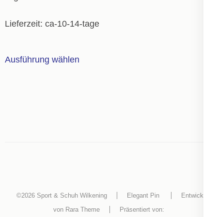
Produktseite
gewählt
Lieferzeit:
ca-10-14-tage
werden
Dieses
Ausführung wählen
Produkt
weist
mehrere
Varianten
auf.
Die
Optionen
können
auf
der
©2026
Sport & Schuh Wilkening
Elegant Pin
Entwickelt
Produktseite
von
Rara Theme
Präsentiert von: