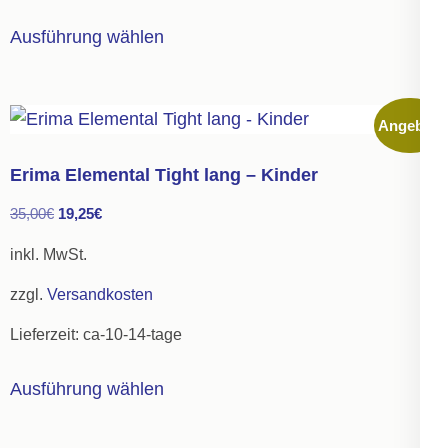
gewählt
Dieses
Ausführung wählen
werden
Produkt
weist
mehrere
Angebot!
Varianten
auf.
Erima Elemental Tight lang – Kinder
Die
Ursprünglicher
Aktueller
35,00
€
19,25
€
Optionen
Preis
Preis
können
inkl. MwSt.
war:
ist:
auf
zzgl.
Versandkosten
35,00€
19,25€.
der
Lieferzeit:
ca-10-14-tage
Produktseite
gewählt
Dieses
Ausführung wählen
werden
Produkt
weist