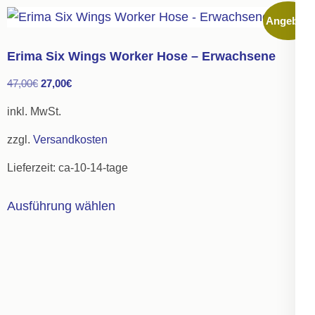
mehrere
Angebot!
Varianten
auf.
Erima Six Wings Worker Hose – Erwachsene
Die
Ursprünglicher
Aktueller
47,00
€
27,00
€
Optionen
Preis
Preis
können
inkl. MwSt.
war:
ist:
auf
zzgl.
Versandkosten
47,00€
27,00€.
der
Lieferzeit:
ca-10-14-tage
Produktseite
gewählt
Dieses
Ausführung wählen
werden
Produkt
weist
mehrere
Varianten
auf.