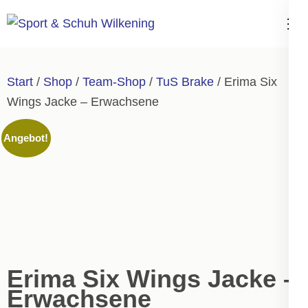
Zum
Inhalt
Sport & Schuh
springen
Wilkening
(Enter
Start
/
Shop
/
Team-Shop
/
TuS Brake
/ Erima Six
drücken)
Wings Jacke – Erwachsene
Angebot!
Erima Six Wings Jacke –
Erwachsene