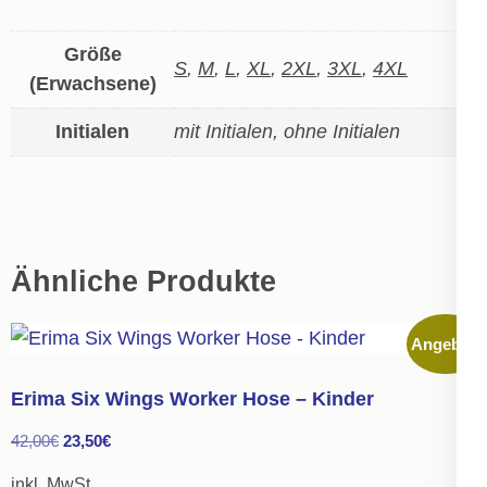
Größe
S
,
M
,
L
,
XL
,
2XL
,
3XL
,
4XL
(Erwachsene)
Initialen
mit Initialen, ohne Initialen
Ähnliche Produkte
Angebot!
Erima Six Wings Worker Hose – Kinder
Ursprünglicher
Aktueller
42,00
€
23,50
€
Preis
Preis
inkl. MwSt.