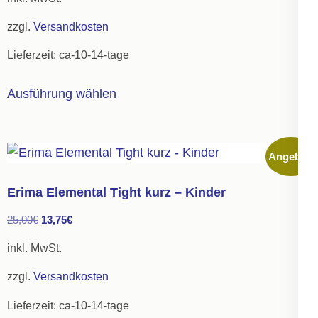
war:
ist:
zzgl.
Versandkosten
42,00€
23,50€.
Lieferzeit:
ca-10-14-tage
Dieses
Ausführung wählen
Produkt
weist
mehrere
Angebot!
Varianten
auf.
Erima Elemental Tight kurz – Kinder
Die
Ursprünglicher
Aktueller
25,00
€
13,75
€
Optionen
Preis
Preis
können
inkl. MwSt.
war:
ist:
auf
zzgl.
Versandkosten
25,00€
13,75€.
der
Lieferzeit:
ca-10-14-tage
Produktseite