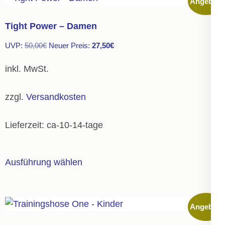
Angebot!
Varianten
auf.
Tight Power – Damen
Die
Ursprünglicher
Aktueller
UVP:
50,00
€
Neuer Preis:
27,50
€
Optionen
Preis
Preis
können
inkl. MwSt.
war:
ist:
auf
50,00€
27,50€.
der
zzgl.
Versandkosten
Produktseite
gewählt
Lieferzeit:
ca-10-14-tage
werden
Dieses
Ausführung wählen
Produkt
weist
mehrere
Angebot!
Varianten