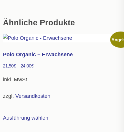
Ähnliche Produkte
Angebot!
Polo Organic – Erwachsene
21,50
€
–
24,00
€
inkl. MwSt.
zzgl.
Versandkosten
Dieses
Ausführung wählen
Produkt
weist