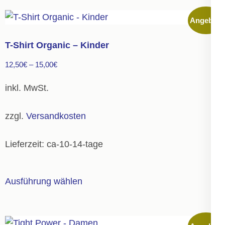
mehrere
Angebot!
Varianten
auf.
T-Shirt Organic – Kinder
Die
12,50
€
–
15,00
€
Optionen
können
inkl. MwSt.
auf
der
zzgl.
Versandkosten
Produktseite
gewählt
Lieferzeit:
ca-10-14-tage
werden
Dieses
Ausführung wählen
Produkt
weist
mehrere