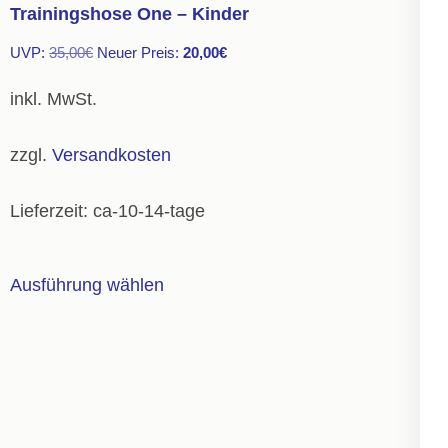
auf.
Trainingshose One – Kinder
Die
Ursprünglicher
Aktueller
UVP:
35,00
€
Neuer Preis:
20,00
€
Optionen
Preis
Preis
können
inkl. MwSt.
war:
ist:
auf
35,00€
20,00€.
der
zzgl.
Versandkosten
Produktseite
gewählt
Lieferzeit:
ca-10-14-tage
werden
Dieses
Ausführung wählen
Produkt
weist
mehrere
Varianten
auf.
Die