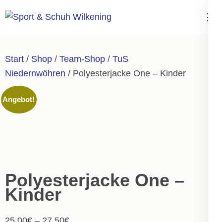
Zum
Inhalt
Sport & Schuh
springen
Wilkening
(Enter
Start
/
Shop
/
Team-Shop
/
TuS
drücken)
Niedernwöhren
/ Polyesterjacke One – Kinder
Angebot!
Polyesterjacke One –
Kinder
25,00
€
–
27,50
€