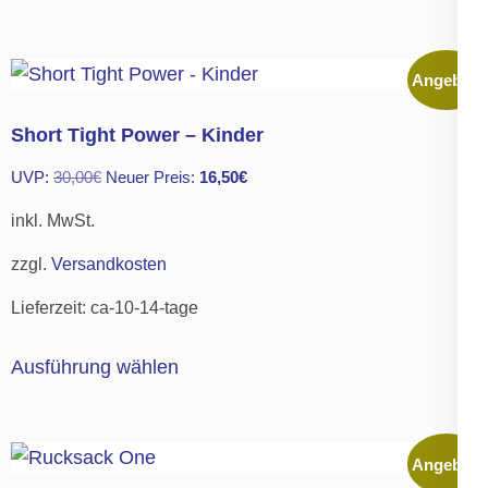
weist
mehrere
Angebot!
Varianten
auf.
Short Tight Power – Kinder
Die
Ursprünglicher
Aktueller
UVP:
30,00
€
Neuer Preis:
16,50
€
Optionen
Preis
Preis
können
inkl. MwSt.
war:
ist:
auf
zzgl.
Versandkosten
30,00€
16,50€.
der
Lieferzeit:
ca-10-14-tage
Produktseite
gewählt
Dieses
Ausführung wählen
werden
Produkt
weist
mehrere
Angebot!
Varianten