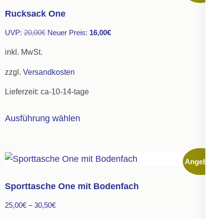
auf.
Rucksack One
Die
Ursprünglicher
Aktueller
UVP:
20,00
€
Neuer Preis:
16,00
€
Optionen
Preis
Preis
können
inkl. MwSt.
war:
ist:
auf
zzgl.
Versandkosten
20,00€
16,00€.
der
Lieferzeit:
ca-10-14-tage
Produktseite
gewählt
Dieses
Ausführung wählen
werden
Produkt
weist
mehrere
Angebot!
Varianten
auf.
Sporttasche One mit Bodenfach
Die
25,00
€
–
30,50
€
Optionen