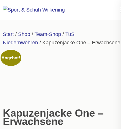
Zum
Inhalt
Sport & Schuh
springen
Wilkening
(Enter
Start
/
Shop
/
Team-Shop
/
TuS
drücken)
Niedernwöhren
/ Kapuzenjacke One – Erwachsene
Angebot!
Kapuzenjacke One –
Erwachsene