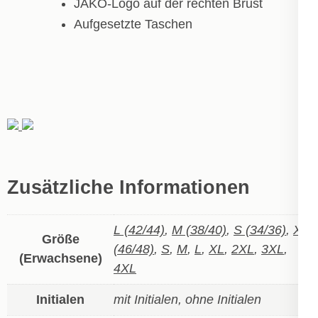
JAKO-Logo auf der rechten Brust
Aufgesetzte Taschen
Zusätzliche Informationen
L (42/44)
,
M (38/40)
,
S (34/36)
,
XL
Größe
(46/48)
,
S
,
M
,
L
,
XL
,
2XL
,
3XL
,
(Erwachsene)
4XL
Initialen
mit Initialen, ohne Initialen