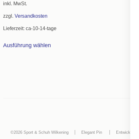
können
inkl. MwSt.
auf
zzgl.
Versandkosten
der
Lieferzeit:
ca-10-14-tage
Produktseite
gewählt
Dieses
Ausführung wählen
werden
Produkt
weist
mehrere
Varianten
auf.
Die
Optionen
können
auf
der
©2026
Sport & Schuh Wilkening
Elegant Pin
Entwickelt
Produktseite