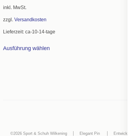
können
inkl. MwSt.
auf
zzgl.
Versandkosten
der
Lieferzeit:
ca-10-14-tage
Produktseite
gewählt
Dieses
Ausführung wählen
werden
Produkt
weist
mehrere
Varianten
auf.
Die
Optionen
können
auf
der
©2026
Sport & Schuh Wilkening
Elegant Pin
Entwickelt