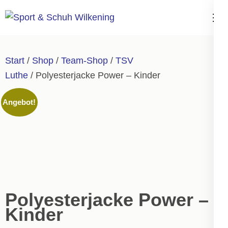
Zum
Inhalt
Sport & Schuh
springen
Wilkening
(Enter
Start
/
Shop
/
Team-Shop
/
TSV
drücken)
Luthe
/ Polyesterjacke Power – Kinder
Angebot!
Polyesterjacke Power –
Kinder