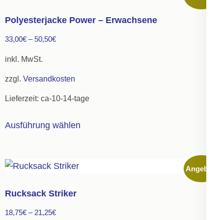
auf.
Polyesterjacke Power – Erwachsene
Die
33,00
€
–
50,50
€
Optionen
können
inkl. MwSt.
auf
zzgl.
Versandkosten
der
Lieferzeit:
ca-10-14-tage
Produktseite
gewählt
Dieses
Ausführung wählen
werden
Produkt
weist
mehrere
Angebot!
Varianten
auf.
Rucksack Striker
Die
18,75
€
–
21,25
€
Optionen