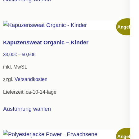
Produkt
weist
mehrere
Angebot!
Varianten
auf.
Kapuzensweat Organic – Kinder
Die
33,00
€
–
50,50
€
Optionen
können
inkl. MwSt.
auf
zzgl.
Versandkosten
der
Lieferzeit:
ca-10-14-tage
Produktseite
gewählt
Dieses
Ausführung wählen
werden
Produkt
weist
mehrere
Angebot!
Varianten