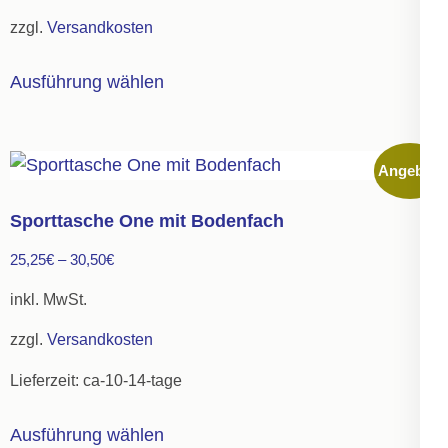
auf
zzgl.
Versandkosten
der
Dieses
Produktseite
Ausführung wählen
Produkt
gewählt
weist
werden
mehrere
Angebot!
Varianten
auf.
Sporttasche One mit Bodenfach
Die
25,25
€
–
30,50
€
Optionen
können
inkl. MwSt.
auf
zzgl.
Versandkosten
der
Lieferzeit:
ca-10-14-tage
Produktseite
gewählt
Dieses
Ausführung wählen
werden
Produkt