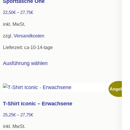
Sporttasche One
22,50
€
–
27,75
€
inkl. MwSt.
zzgl.
Versandkosten
Lieferzeit:
ca-10-14-tage
Dieses
Ausführung wählen
Produkt
weist
mehrere
Angebot!
Varianten
auf.
T-Shirt Iconic – Erwachsene
Die
25,25
€
–
27,75
€
Optionen
können
inkl. MwSt.