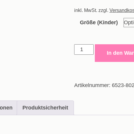
Preis
inkl. MwSt.
zzgl.
war:
Versandkos
45,00€
Größe (Kinder)
Freizeithose
In den Wa
Power
-
Kinder
Menge
Artikelnummer:
6523-80
ionen
Produktsicherheit