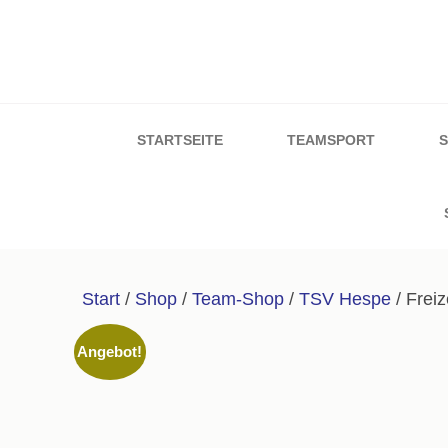
Zum
Inhalt
springen
Sport & Schuh W
(Enter
drücken)
STARTSEITE
TEAMSPORT
Start
/
Shop
/
Team-Shop
/
TSV Hespe
/ Frei
Angebot!