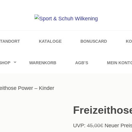
ilkening
STANDORT
KATALOGE
BONUSCARD
KO
SHOP
WARENKORB
AGB’S
MEIN KONT
zeithose Power – Kinder
Freizeithos
Ursprünglic
UVP:
45,00
€
Neuer Preis