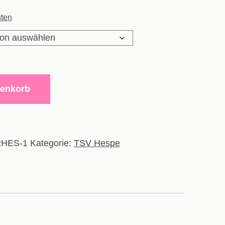
Preis
ten
ist:
24,75€.
renkorb
2HES-1
Kategorie:
TSV Hespe