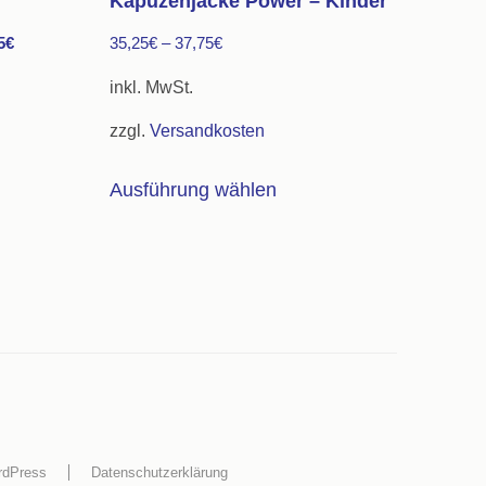
Kapuzenjacke Power – Kinder
Aktueller
5
€
35,25
€
–
37,75
€
Preis
inkl. MwSt.
ist:
zzgl.
Versandkosten
18,75€.
Dieses
Ausführung wählen
Produkt
weist
mehrere
Varianten
auf.
Die
Optionen
können
auf
rdPress
Datenschutzerklärung
der