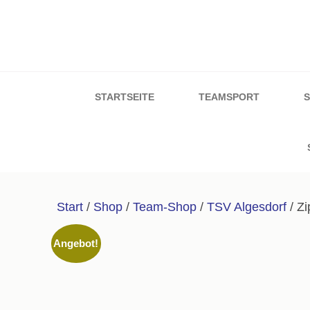
Zum
Inhalt
springen
Sport & Schuh W
(Enter
drücken)
STARTSEITE
TEAMSPORT
Start
/
Shop
/
Team-Shop
/
TSV Algesdorf
/ Z
Angebot!