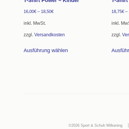
T-Shirt Power – Kinder
T-Shir
16,00
€
–
18,50
€
18,75
€
–
inkl. MwSt.
inkl. Mw
zzgl.
Versandkosten
zzgl.
Ve
Dieses
Ausführung wählen
Ausfüh
Produkt
weist
mehrere
Varianten
auf.
Die
Optionen
können
auf
©2026
Sport & Schuh Wilkening
der