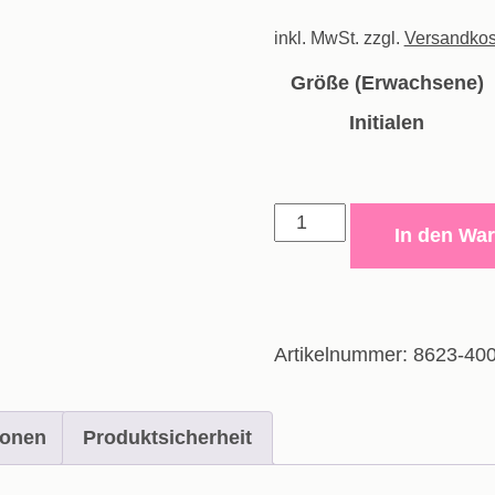
inkl. MwSt.
zzgl.
Versandkos
Größe (Erwachsene)
Initialen
Ziptop
In den Wa
Power
-
Erwachsene
Menge
Artikelnummer:
8623-40
ionen
Produktsicherheit