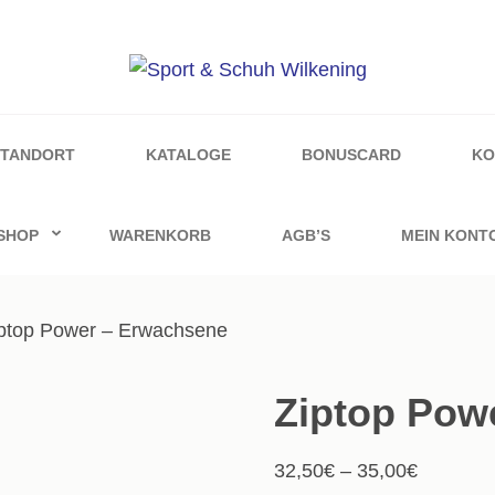
ilkening
STANDORT
KATALOGE
BONUSCARD
KO
SHOP
WARENKORB
AGB’S
MEIN KONT
iptop Power – Erwachsene
Ziptop Pow
32,50
€
–
35,00
€