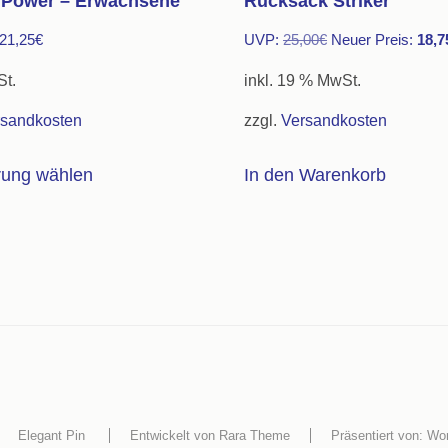
t Power – Erwachsene
Rucksack Striker
Ursprünglicher
21,25
€
UVP:
25,00
€
Neuer Preis:
18,7
Preis
St.
inkl. 19 % MwSt.
war:
rsandkosten
zzgl.
Versandkosten
25,00€
Dieses
rung wählen
In den Warenkorb
Produkt
weist
mehrere
Varianten
auf.
Die
Optionen
können
auf
Elegant Pin
Entwickelt von
Rara Theme
Präsentiert von:
Wo
der