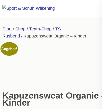
Zum
Inhalt
Sport & Schuh
springen
Wilkening
(Enter
Start
/
Shop
/
Team-Shop
/
TS
drücken)
Rusbend
/ Kapuzensweat Organic – Kinder
Angebot!
Kapuzensweat Organic –
Kinder