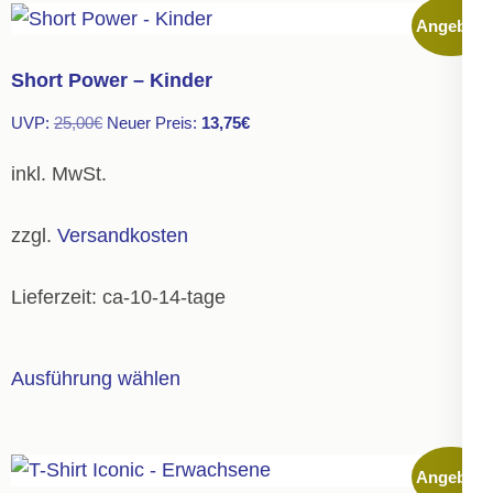
mehrere
Angebot!
Varianten
auf.
Short Power – Kinder
Die
Ursprünglicher
Aktueller
UVP:
25,00
€
Neuer Preis:
13,75
€
Optionen
Preis
Preis
können
inkl. MwSt.
war:
ist:
auf
25,00€
13,75€.
der
zzgl.
Versandkosten
Produktseite
gewählt
Lieferzeit:
ca-10-14-tage
werden
Dieses
Ausführung wählen
Produkt
weist
mehrere
Angebot!
Varianten