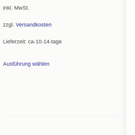
können
inkl. MwSt.
auf
der
zzgl.
Versandkosten
Produktseite
gewählt
Lieferzeit:
ca-10-14-tage
werden
Dieses
Ausführung wählen
Produkt
weist
mehrere
Varianten
auf.
Die
Optionen
können