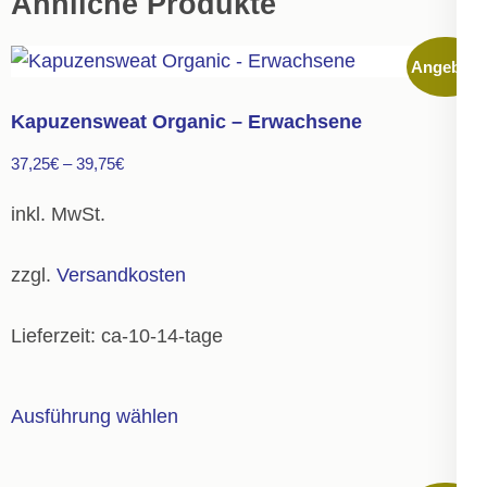
Ähnliche Produkte
Angebot!
Kapuzensweat Organic – Erwachsene
37,25
€
–
39,75
€
inkl. MwSt.
zzgl.
Versandkosten
Lieferzeit:
ca-10-14-tage
Dieses
Ausführung wählen
Produkt
weist