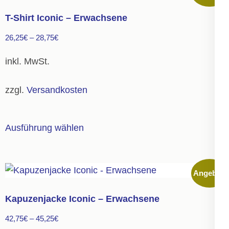
auf.
T-Shirt Iconic – Erwachsene
Die
26,25
€
–
28,75
€
Optionen
können
inkl. MwSt.
auf
der
zzgl.
Versandkosten
Produktseite
gewählt
Dieses
Ausführung wählen
werden
Produkt
weist
mehrere
Angebot!
Varianten
auf.
Kapuzenjacke Iconic – Erwachsene
Die
42,75
€
–
45,25
€
Optionen