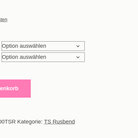
ten
renkorb
00TSR
Kategorie:
TS Rusbend