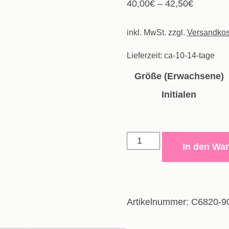
40,00
€
–
42,50
€
inkl. MwSt.
zzgl.
Versandkos
Lieferzeit:
ca-10-14-tage
Größe (Erwachsene)
Initialen
Kapuzenjacke
In den Wa
Organic
-
Erwachsene
Menge
Artikelnummer:
C6820-9