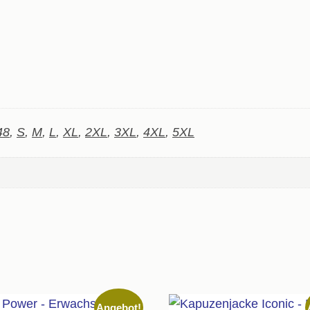
48
,
S
,
M
,
L
,
XL
,
2XL
,
3XL
,
4XL
,
5XL
Angebot!