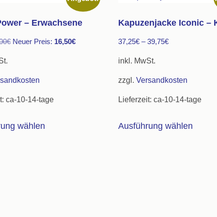
Power – Erwachsene
Kapuzenjacke Iconic – 
Ursprünglicher
Aktueller
00
€
Neuer Preis:
16,50
€
37,25
€
–
39,75
€
Preis
Preis
St.
inkl. MwSt.
war:
ist:
rsandkosten
zzgl.
Versandkosten
30,00€
16,50€.
t:
ca-10-14-tage
Lieferzeit:
ca-10-14-tage
Dieses
Diese
rung wählen
Ausführung wählen
Produkt
Produ
weist
weist
mehrere
mehre
Varianten
Varian
auf.
auf.
Die
Die
Optionen
Optio