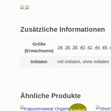
Zusätzliche Informationen
Größe
34
,
36
,
38
,
40
,
42
,
44
,
46
,
(Erwachsene)
Initialen
mit Initialen, ohne Initialen
Ähnliche Produkte
Angebot!