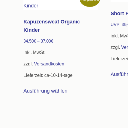
Short 
Kapuzensweat Organic –
UVP:
30,
Kinder
inkl. Mw
34,50
€
–
37,00
€
zzgl.
Ve
inkl. MwSt.
Lieferzei
zzgl.
Versandkosten
Ausfüh
Lieferzeit:
ca-10-14-tage
Dieses
Ausführung wählen
Produkt
weist
mehrere
Varianten
auf.