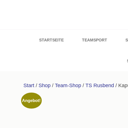
Zum
Inhalt
springen
Sport & Schuh W
(Enter
drücken)
STARTSEITE
TEAMSPORT
Start
/
Shop
/
Team-Shop
/
TS Rusbend
/ Kap
Angebot!