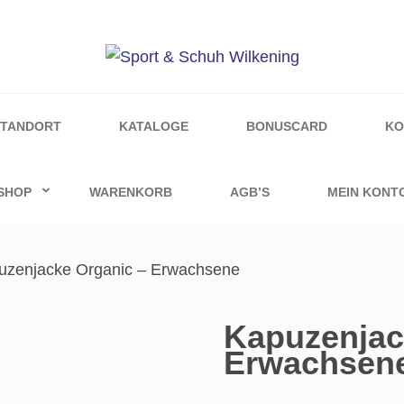
ilkening
STANDORT
KATALOGE
BONUSCARD
KO
SHOP
WARENKORB
AGB’S
MEIN KONT
uzenjacke Organic – Erwachsene
Kapuzenjac
Erwachsen