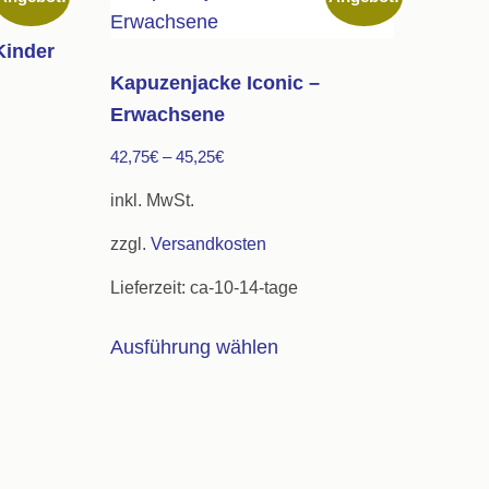
Kinder
Kapuzenjacke Iconic –
Erwachsene
42,75
€
–
45,25
€
inkl. MwSt.
zzgl.
Versandkosten
s
Lieferzeit:
ca-10-14-tage
kt
Dieses
Ausführung wählen
re
Produkt
ten
weist
mehrere
Varianten
nen
auf.