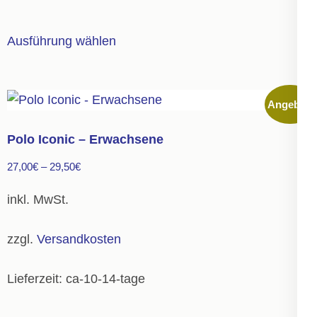
werden
Dieses
Ausführung wählen
Produkt
weist
mehrere
Angebot!
Varianten
auf.
Polo Iconic – Erwachsene
Die
27,00
€
–
29,50
€
Optionen
können
inkl. MwSt.
auf
der
zzgl.
Versandkosten
Produktseite
gewählt
Lieferzeit:
ca-10-14-tage
werden