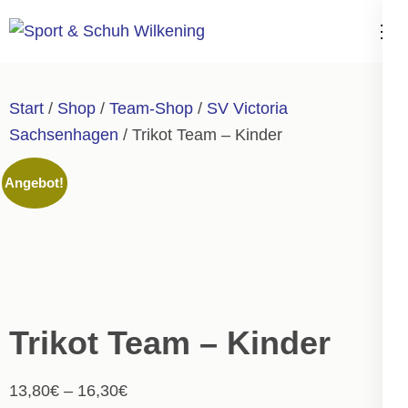
Zum
Inhalt
Sport & Schuh
springen
Wilkening
(Enter
Start
/
Shop
/
Team-Shop
/
SV Victoria
drücken)
Sachsenhagen
/ Trikot Team – Kinder
Angebot!
Trikot Team – Kinder
13,80
€
–
16,30
€