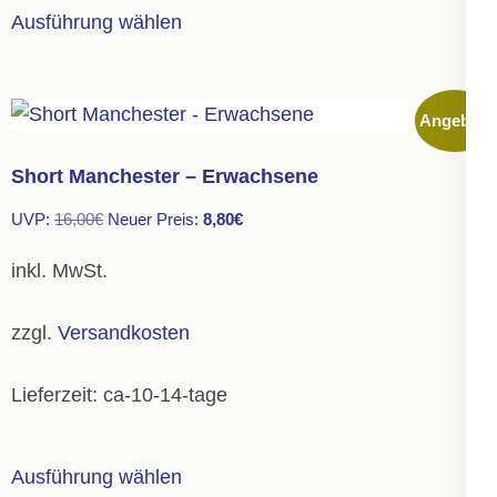
Dieses
Ausführung wählen
Produkt
weist
mehrere
Angebot!
Varianten
auf.
Short Manchester – Erwachsene
Die
Ursprünglicher
Aktueller
UVP:
16,00
€
Neuer Preis:
8,80
€
Optionen
Preis
Preis
können
inkl. MwSt.
war:
ist:
auf
16,00€
8,80€.
der
zzgl.
Versandkosten
Produktseite
gewählt
Lieferzeit:
ca-10-14-tage
werden
Dieses
Ausführung wählen
Produkt