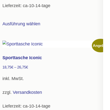
Lieferzeit:
ca-10-14-tage
Dieses
Ausführung wählen
Produkt
weist
mehrere
Angebot!
Varianten
auf.
Sporttasche Iconic
Die
18,75
€
–
26,75
€
Optionen
können
inkl. MwSt.
auf
der
zzgl.
Versandkosten
Produktseite
gewählt
Lieferzeit:
ca-10-14-tage