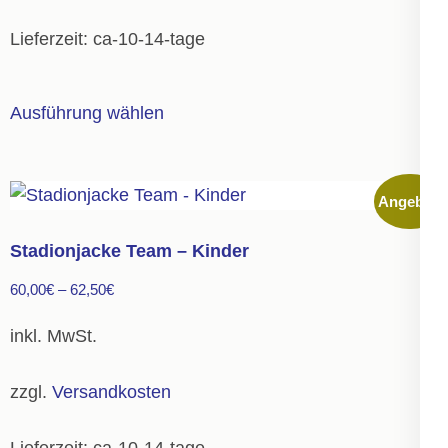
Lieferzeit:
ca-10-14-tage
Dieses
Ausführung wählen
Produkt
weist
mehrere
Angebot!
Varianten
auf.
Stadionjacke Team – Kinder
Die
60,00
€
–
62,50
€
Optionen
können
inkl. MwSt.
auf
der
zzgl.
Versandkosten
Produktseite
gewählt