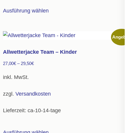
Dieses
Ausführung wählen
Produkt
weist
mehrere
Angebot!
Varianten
auf.
Allwetterjacke Team – Kinder
Die
27,00
€
–
29,50
€
Optionen
können
inkl. MwSt.
auf
der
zzgl.
Versandkosten
Produktseite
gewählt
Lieferzeit:
ca-10-14-tage
werden
Dieses
Ausführung wählen