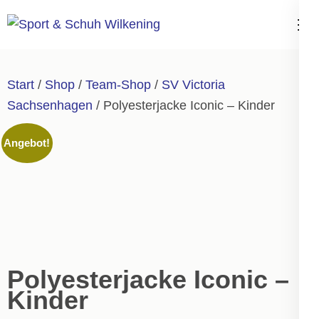
Zum
Inhalt
Sport & Schuh
springen
Wilkening
(Enter
Start
/
Shop
/
Team-Shop
/
SV Victoria
drücken)
Sachsenhagen
/ Polyesterjacke Iconic – Kinder
Angebot!
Polyesterjacke Iconic –
Kinder