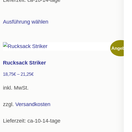
Lieferzeit:
ca-10-14-tage
werden
Dieses
Ausführung wählen
Produkt
weist
mehrere
Angebot!
Varianten
auf.
Rucksack Striker
Die
18,75
€
–
21,25
€
Optionen
können
inkl. MwSt.
auf
der
zzgl.
Versandkosten
Produktseite
gewählt
Lieferzeit:
ca-10-14-tage
werden