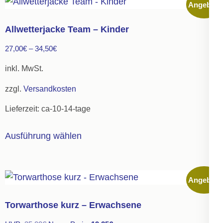
Angebot!
Varianten
auf.
Allwetterjacke Team – Kinder
Die
27,00
€
–
34,50
€
Optionen
können
inkl. MwSt.
auf
zzgl.
Versandkosten
der
Lieferzeit:
ca-10-14-tage
Produktseite
gewählt
Dieses
Ausführung wählen
werden
Produkt
weist
mehrere
Angebot!
Varianten
auf.
Torwarthose kurz – Erwachsene
Die