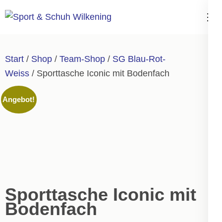
Zum
Inhalt
Sport & Schuh
springen
Wilkening
(Enter
Start
/
Shop
/
Team-Shop
/
SG Blau-Rot-
drücken)
Weiss
/ Sporttasche Iconic mit Bodenfach
Angebot!
Sporttasche Iconic mit
Bodenfach