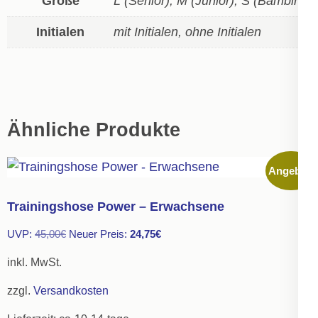
Größe
L (Senior), M (Junior), S (Bambini)
Initialen
mit Initialen, ohne Initialen
Ähnliche Produkte
Angebot!
Trainingshose Power – Erwachsene
Ursprünglicher
Aktueller
UVP:
45,00
€
Neuer Preis:
24,75
€
Preis
Preis
inkl. MwSt.
war:
ist:
zzgl.
Versandkosten
45,00€
24,75€.