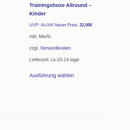
Trainingshose Allround –
Kinder
Ursprünglicher
Aktueller
UVP:
40,00
€
Neuer Preis:
22,00
€
Preis
Preis
inkl. MwSt.
war:
ist:
zzgl.
Versandkosten
40,00€
22,00€.
Lieferzeit:
ca-10-14-tage
s
Dieses
Ausführung wählen
kt
Produkt
weist
re
mehrere
ten
Varianten
auf.
Die
nen
Optionen