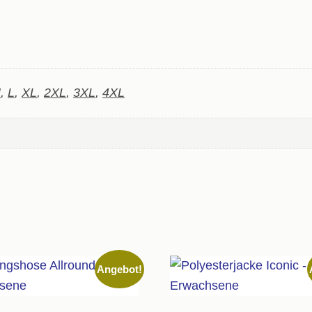
M
,
L
,
XL
,
2XL
,
3XL
,
4XL
Angebot!