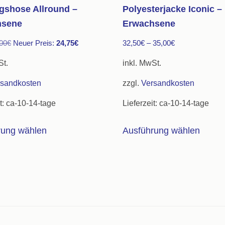
ngshose Allround –
Polyesterjacke Iconic –
hsene
Erwachsene
Ursprünglicher
Aktueller
00
€
Neuer Preis:
24,75
€
32,50
€
–
35,00
€
Preis
Preis
St.
inkl. MwSt.
war:
ist:
rsandkosten
zzgl.
Versandkosten
45,00€
24,75€.
t:
ca-10-14-tage
Lieferzeit:
ca-10-14-tage
Dieses
Diese
rung wählen
Ausführung wählen
Produkt
Produ
weist
weist
mehrere
mehre
Varianten
Varian
auf.
auf.
Die
Die
Optionen
Optio