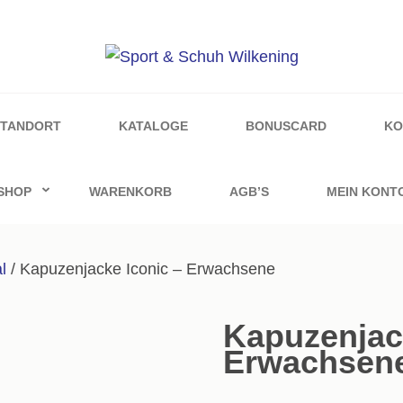
ilkening
STANDORT
KATALOGE
BONUSCARD
KO
SHOP
WARENKORB
AGB’S
MEIN KONT
l
/ Kapuzenjacke Iconic – Erwachsene
Kapuzenjac
Erwachsen