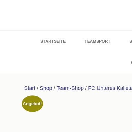
Zum
Inhalt
springen
Sport & Schuh W
(Enter
drücken)
STARTSEITE
TEAMSPORT
Start
/
Shop
/
Team-Shop
/
FC Unteres Kalleta
Angebot!