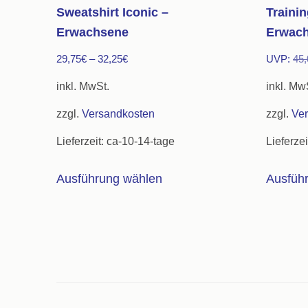
Sweatshirt Iconic –
Traini
Erwachsene
Erwac
29,75
€
–
32,25
€
UVP:
45,
inkl. MwSt.
inkl. Mw
zzgl.
Versandkosten
zzgl.
Ve
Lieferzeit:
ca-10-14-tage
Lieferzei
Dieses
Ausführung wählen
Ausfüh
Produkt
weist
mehrere
Varianten
auf.
Die
Optionen