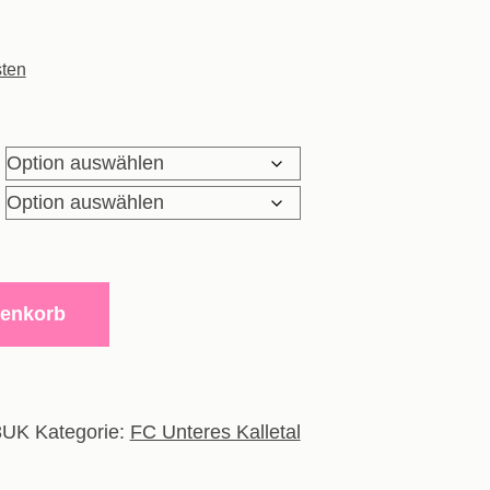
ten
renkorb
3UK
Kategorie:
FC Unteres Kalletal