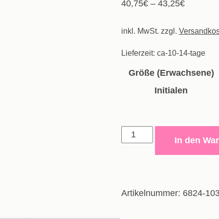
40,75
€
–
43,25
€
inkl. MwSt.
zzgl.
Versandkos
Lieferzeit:
ca-10-14-tage
Größe (Erwachsene)
Initialen
Kapuzenjacke
In den Wa
Iconic
-
Erwachsene
Menge
Artikelnummer:
6824-10