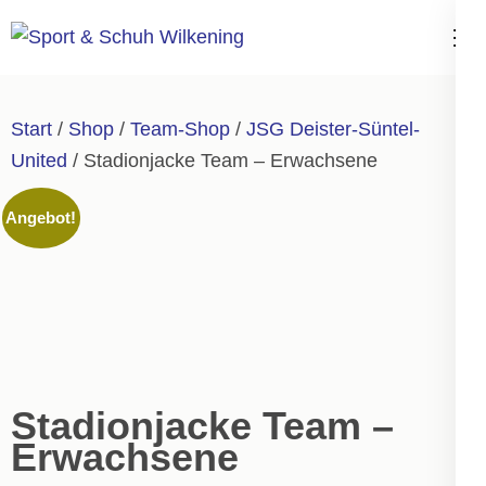
Zum
Inhalt
Sport & Schuh
springen
Wilkening
(Enter
Start
/
Shop
/
Team-Shop
/
JSG Deister-Süntel-
drücken)
United
/ Stadionjacke Team – Erwachsene
Angebot!
Stadionjacke Team –
Erwachsene