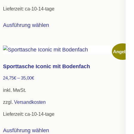
der
Lieferzeit:
ca-10-14-tage
Produktseite
gewählt
Dieses
Ausführung wählen
werden
Produkt
weist
mehrere
Angebot!
Varianten
auf.
Sporttasche Iconic mit Bodenfach
Die
24,75
€
–
35,00
€
Optionen
können
inkl. MwSt.
auf
zzgl.
Versandkosten
der
Lieferzeit:
ca-10-14-tage
Produktseite
gewählt
Dieses
Ausführung wählen
werden
Produkt