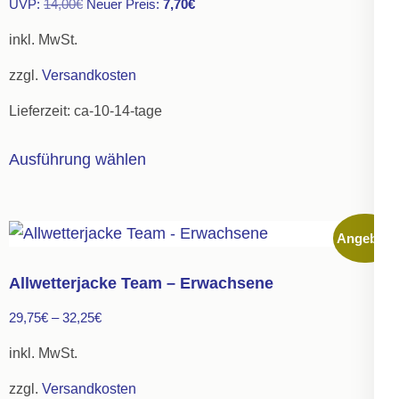
Ursprünglicher
Aktueller
UVP:
14,00
€
Neuer Preis:
7,70
€
Preis
Preis
inkl. MwSt.
war:
ist:
zzgl.
Versandkosten
14,00€
7,70€.
Lieferzeit:
ca-10-14-tage
Dieses
Ausführung wählen
Produkt
weist
mehrere
Angebot!
Varianten
auf.
Allwetterjacke Team – Erwachsene
Die
29,75
€
–
32,25
€
Optionen
können
inkl. MwSt.
auf
zzgl.
Versandkosten