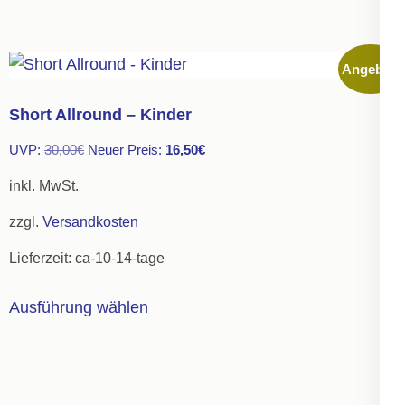
weist
mehrere
Angebot!
Varianten
auf.
Short Allround – Kinder
Die
Ursprünglicher
Aktueller
UVP:
30,00
€
Neuer Preis:
16,50
€
Optionen
Preis
Preis
können
inkl. MwSt.
war:
ist:
auf
zzgl.
Versandkosten
30,00€
16,50€.
der
Lieferzeit:
ca-10-14-tage
Produktseite
gewählt
Dieses
Ausführung wählen
werden
Produkt
weist
mehrere
Varianten