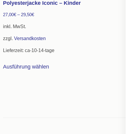
Polyesterjacke Iconic – Kinder
Die
27,00
€
–
29,50
€
Optionen
können
inkl. MwSt.
auf
zzgl.
Versandkosten
der
Lieferzeit:
ca-10-14-tage
Produktseite
gewählt
Dieses
Ausführung wählen
werden
Produkt
weist
mehrere
Varianten
auf.
Die
Optionen
können