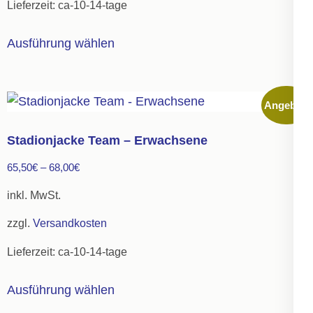
Lieferzeit:
ca-10-14-tage
Dieses
Ausführung wählen
Produkt
weist
mehrere
Angebot!
Varianten
auf.
Stadionjacke Team – Erwachsene
Die
65,50
€
–
68,00
€
Optionen
können
inkl. MwSt.
auf
zzgl.
Versandkosten
der
Lieferzeit:
ca-10-14-tage
Produktseite
gewählt
Dieses
Ausführung wählen
werden
Produkt