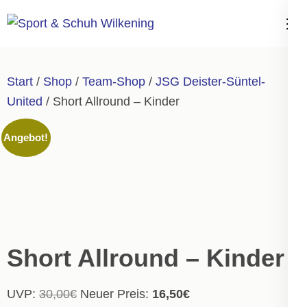
Zum
Inhalt
Sport & Schuh
springen
Wilkening
(Enter
Start
/
Shop
/
Team-Shop
/
JSG Deister-Süntel-
drücken)
United
/ Short Allround – Kinder
Angebot!
Short Allround – Kinder
Ursprünglicher
Aktueller
UVP:
30,00
€
Neuer Preis:
16,50
€