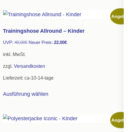
weist
mehrere
Angebot!
Varianten
auf.
Trainingshose Allround – Kinder
Die
Ursprünglicher
Aktueller
UVP:
40,00
€
Neuer Preis:
22,00
€
Optionen
Preis
Preis
können
inkl. MwSt.
war:
ist:
auf
zzgl.
Versandkosten
40,00€
22,00€.
der
Lieferzeit:
ca-10-14-tage
Produktseite
gewählt
Dieses
Ausführung wählen
werden
Produkt
weist
mehrere
Angebot!
Varianten
auf.