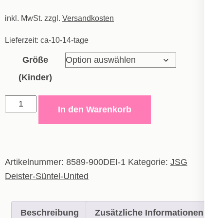
Preis
Preis
inkl. MwSt.
zzgl.
war:
Versandkosten
ist:
30,00€
16,50€.
Lieferzeit:
ca-10-14-tage
Größe
(Kinder)
Short
In den Warenkorb
Allround
-
Kinder
Menge
Artikelnummer:
8589-900DEI-1
Kategorie:
JSG
Deister-Süntel-United
Beschreibung
Zusätzliche Informationen