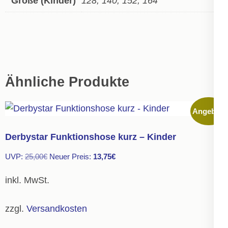
Größe (Kinder)
128, 140, 152, 164
Ähnliche Produkte
Angebot!
Derbystar Funktionshose kurz – Kinder
Ursprünglicher
Aktueller
UVP:
25,00
€
Neuer Preis:
13,75
€
Preis
Preis
inkl. MwSt.
war:
ist:
25,00€
13,75€.
zzgl.
Versandkosten