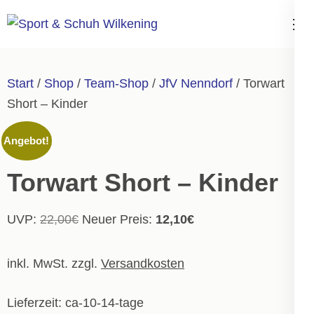
Zum
Inhalt
Sport & Schuh
springen
Wilkening
(Enter
Start
/
Shop
/
Team-Shop
/
JfV Nenndorf
/ Torwart
drücken)
Short – Kinder
Angebot!
Torwart Short – Kinder
Ursprünglicher
Aktueller
UVP:
22,00
€
Neuer Preis:
12,10
€
Preis
Preis
war:
ist:
inkl. MwSt.
zzgl.
Versandkosten
22,00€
12,10€.
Lieferzeit:
ca-10-14-tage