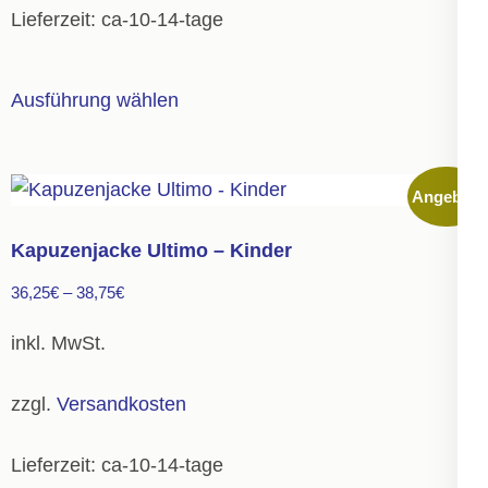
Lieferzeit:
ca-10-14-tage
Dieses
Ausführung wählen
Produkt
weist
mehrere
Angebot!
Varianten
auf.
Kapuzenjacke Ultimo – Kinder
Die
36,25
€
–
38,75
€
Optionen
können
inkl. MwSt.
auf
der
zzgl.
Versandkosten
Produktseite
gewählt
Lieferzeit:
ca-10-14-tage