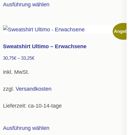
Ausführung wählen
Produkt
weist
mehrere
Angebot!
Varianten
auf.
Sweatshirt Ultimo – Erwachsene
Die
30,75
€
–
33,25
€
Optionen
können
inkl. MwSt.
auf
der
zzgl.
Versandkosten
Produktseite
gewählt
Lieferzeit:
ca-10-14-tage
werden
Dieses
Ausführung wählen
Produkt