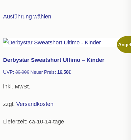
werden
Dieses
Ausführung wählen
Produkt
weist
mehrere
Angebot!
Varianten
auf.
Derbystar Sweatshort Ultimo – Kinder
Die
Ursprünglicher
Aktueller
UVP:
30,00
€
Neuer Preis:
16,50
€
Optionen
Preis
Preis
können
inkl. MwSt.
war:
ist:
auf
30,00€
16,50€.
der
zzgl.
Versandkosten
Produktseite
gewählt
Lieferzeit:
ca-10-14-tage
werden
Dieses