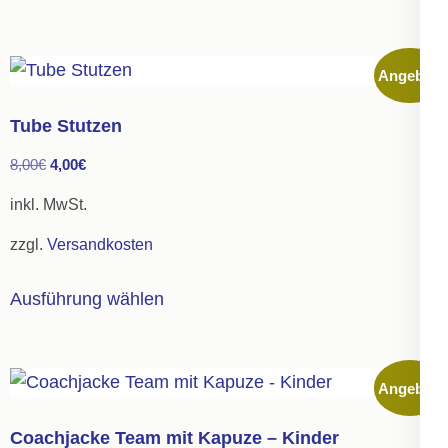
weist
mehrere
Angebot!
Varianten
auf.
Tube Stutzen
Die
Ursprünglicher
Aktueller
8,00
€
4,00
€
Optionen
Preis
Preis
können
inkl. MwSt.
war:
ist:
auf
zzgl.
Versandkosten
8,00€
4,00€.
der
Dieses
Produktseite
Ausführung wählen
Produkt
gewählt
weist
werden
mehrere
Angebot!
Varianten
auf.
Coachjacke Team mit Kapuze – Kinder