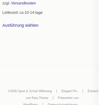
zzgl.
Versandkosten
der
Lieferzeit:
ca-10-14-tage
Produktseite
gewählt
Dieses
Ausführung wählen
werden
Produkt
weist
mehrere
Varianten
auf.
Die
Optionen
können
auf
der
©2026
Sport & Schuh Wilkening
Elegant Pin
Entwickelt
Produktseite
von
Rara Theme
Präsentiert von:
gewählt
WordPress
Datenschutzerklärung