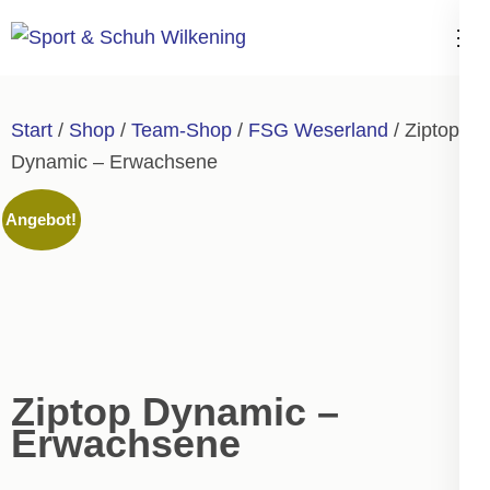
Zum
Inhalt
Sport & Schuh
springen
Wilkening
(Enter
Start
/
Shop
/
Team-Shop
/
FSG Weserland
/ Ziptop
drücken)
Dynamic – Erwachsene
Angebot!
Ziptop Dynamic –
Erwachsene