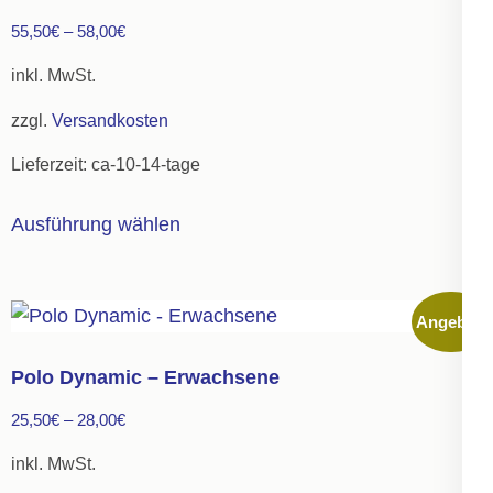
Die
55,50
€
–
58,00
€
Optionen
können
inkl. MwSt.
auf
zzgl.
Versandkosten
der
Lieferzeit:
ca-10-14-tage
Produktseite
gewählt
Dieses
Ausführung wählen
werden
Produkt
weist
mehrere
Angebot!
Varianten
auf.
Polo Dynamic – Erwachsene
Die
25,50
€
–
28,00
€
Optionen
können
inkl. MwSt.
auf