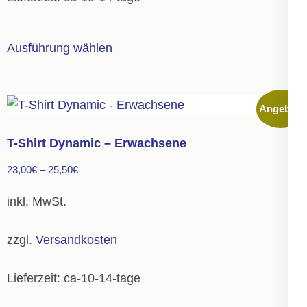
werden
Dieses
Ausführung wählen
Produkt
weist
mehrere
Angebot!
Varianten
auf.
T-Shirt Dynamic – Erwachsene
Die
23,00
€
–
25,50
€
Optionen
können
inkl. MwSt.
auf
der
zzgl.
Versandkosten
Produktseite
gewählt
Lieferzeit:
ca-10-14-tage
werden