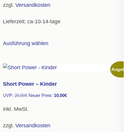
14,00€
7,00€.
zzgl.
Versandkosten
Lieferzeit:
ca-10-14-tage
Dieses
Ausführung wählen
Produkt
weist
mehrere
Angebot!
Varianten
auf.
Short Power – Kinder
Die
Ursprünglicher
Aktueller
UVP:
20,00
€
Neuer Preis:
10,00
€
Optionen
Preis
Preis
können
inkl. MwSt.
war:
ist:
auf
20,00€
10,00€.
der
zzgl.
Versandkosten
Produktseite