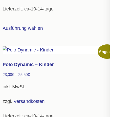
gewählt
Lieferzeit:
ca-10-14-tage
werden
Dieses
Ausführung wählen
Produkt
weist
mehrere
Angebot!
Varianten
auf.
Polo Dynamic – Kinder
Die
23,00
€
–
25,50
€
Optionen
können
inkl. MwSt.
auf
der
zzgl.
Versandkosten
Produktseite
gewählt
Lieferzeit:
ca-10-14-tage