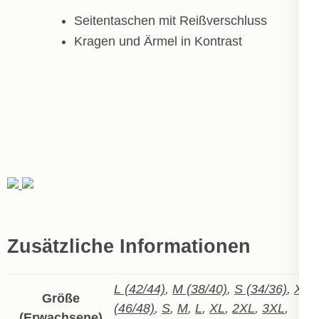
Seitentaschen mit Reißverschluss
Kragen und Ärmel in Kontrast
Zusätzliche Informationen
L (42/44)
,
M (38/40)
,
S (34/36)
,
XL
Größe
(46/48)
,
S
,
M
,
L
,
XL
,
2XL
,
3XL
,
(Erwachsene)