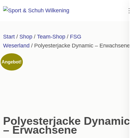
Zum
Inhalt
Sport & Schuh
springen
Wilkening
(Enter
Start
/
Shop
/
Team-Shop
/
FSG
drücken)
Weserland
/ Polyesterjacke Dynamic – Erwachsene
Angebot!
Polyesterjacke Dynamic
– Erwachsene