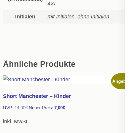
4XL
Initialen
mit Initialen, ohne Initialen
Ähnliche Produkte
Angebot!
Short Manchester – Kinder
Ursprünglicher
Aktueller
UVP:
14,00
€
Neuer Preis:
7,00
€
Preis
Preis
inkl. MwSt.
war:
ist: