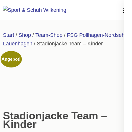
Zum
Inhalt
Sport & Schuh
springen
Wilkening
(Enter
Start
/
Shop
/
Team-Shop
/
FSG Pollhagen-Nordsehl-
drücken)
Lauenhagen
/ Stadionjacke Team – Kinder
Angebot!
Stadionjacke Team –
Kinder