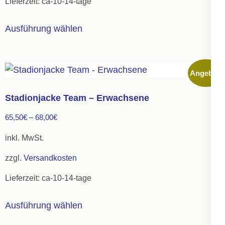
Lieferzeit:
ca-10-14-tage
Produktseite
gewählt
Dieses
Ausführung wählen
werden
Produkt
weist
mehrere
Angebot!
Varianten
auf.
Stadionjacke Team – Erwachsene
Die
65,50
€
–
68,00
€
Optionen
können
inkl. MwSt.
auf
zzgl.
Versandkosten
der
Lieferzeit:
ca-10-14-tage
Produktseite
gewählt
Dieses
Ausführung wählen
werden
Produkt
weist