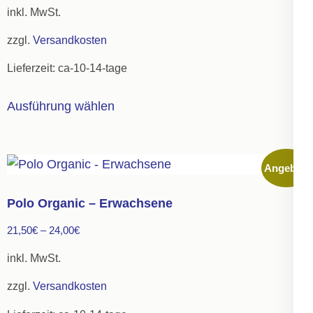
Preis
Preis
inkl. MwSt.
war:
ist:
zzgl.
Versandkosten
16,00€
8,80€.
Lieferzeit:
ca-10-14-tage
Dieses
Ausführung wählen
Produkt
weist
mehrere
Angebot!
Varianten
auf.
Polo Organic – Erwachsene
Die
21,50
€
–
24,00
€
Optionen
können
inkl. MwSt.
auf
zzgl.
Versandkosten
der