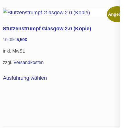
mehrere
Angebot!
Varianten
auf.
Stutzenstrumpf Glasgow 2.0 (Kopie)
Die
Ursprünglicher
Aktueller
10,00
€
5,50
€
Optionen
Preis
Preis
können
inkl. MwSt.
war:
ist:
auf
zzgl.
Versandkosten
10,00€
5,50€.
der
Dieses
Produktseite
Ausführung wählen
Produkt
gewählt
weist
werden
mehrere
Varianten
auf.
Die