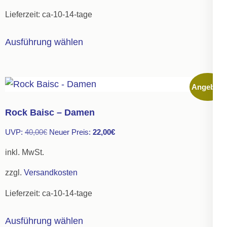
Lieferzeit:
ca-10-14-tage
Dieses
Ausführung wählen
Produkt
weist
mehrere
Angebot!
Varianten
auf.
Rock Baisc – Damen
Die
Ursprünglicher
Aktueller
UVP:
40,00
€
Neuer Preis:
22,00
€
Optionen
Preis
Preis
können
inkl. MwSt.
war:
ist:
auf
zzgl.
Versandkosten
40,00€
22,00€.
der
Lieferzeit:
ca-10-14-tage
Produktseite
gewählt
Dieses
Ausführung wählen
werden
Produkt