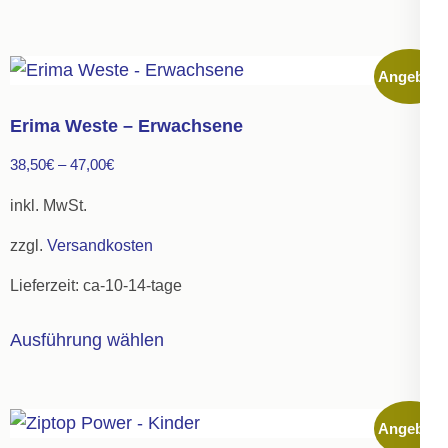
weist
mehrere
Angebot!
Varianten
auf.
Erima Weste – Erwachsene
Die
38,50
€
–
47,00
€
Optionen
können
inkl. MwSt.
auf
zzgl.
Versandkosten
der
Lieferzeit:
ca-10-14-tage
Produktseite
gewählt
Dieses
Ausführung wählen
werden
Produkt
weist
mehrere
Angebot!
Varianten