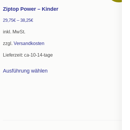
auf.
Ziptop Power – Kinder
Die
29,75
€
–
38,25
€
Optionen
können
inkl. MwSt.
auf
zzgl.
Versandkosten
der
Lieferzeit:
ca-10-14-tage
Produktseite
gewählt
Dieses
Ausführung wählen
werden
Produkt
weist
mehrere
Varianten
auf.
Die
Optionen