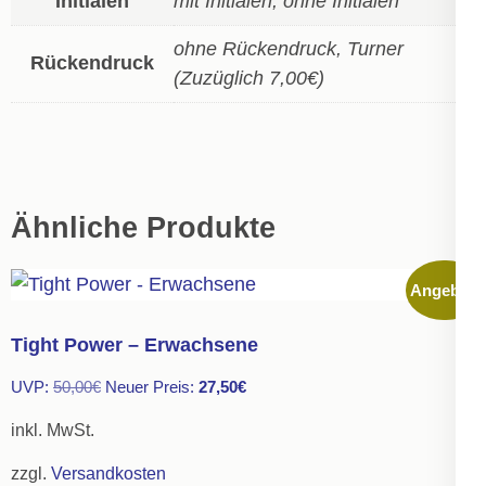
Initialen
mit Initialen, ohne Initialen
ohne Rückendruck, Turner
Rückendruck
(Zuzüglich 7,00€)
Ähnliche Produkte
Angebot!
Tight Power – Erwachsene
Ursprünglicher
Aktueller
UVP:
50,00
€
Neuer Preis:
27,50
€
Preis
Preis
inkl. MwSt.
war:
ist:
zzgl.
Versandkosten
50,00€
27,50€.