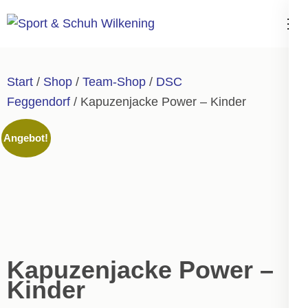
Zum
Inhalt
Sport & Schuh
springen
Wilkening
(Enter
Start
/
Shop
/
Team-Shop
/
DSC
drücken)
Feggendorf
/ Kapuzenjacke Power – Kinder
Angebot!
Kapuzenjacke Power –
Kinder