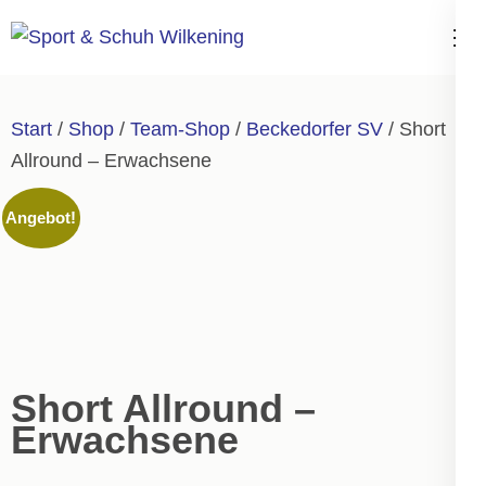
Zum
Inhalt
Sport & Schuh
springen
Wilkening
(Enter
Start
/
Shop
/
Team-Shop
/
Beckedorfer SV
/ Short
drücken)
Allround – Erwachsene
Angebot!
Short Allround –
Erwachsene