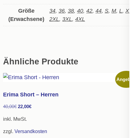
Größe
34
,
36
,
38
,
40
,
42
,
44
,
S
,
M
,
L
,
XL
,
(Erwachsene)
2XL
,
3XL
,
4XL
Ähnliche Produkte
Angebot!
Erima Short – Herren
Ursprünglicher
Aktueller
40,00
€
22,00
€
Preis
Preis
inkl. MwSt.
war:
ist:
zzgl.
Versandkosten
40,00€
22,00€.