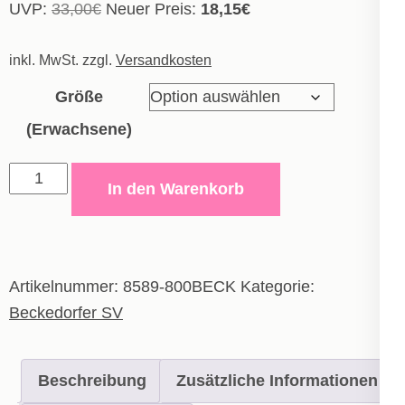
Ursprünglicher
Aktueller
UVP:
33,00
€
Neuer Preis:
18,15
€
Preis
Preis
inkl. MwSt.
zzgl.
war:
Versandkosten
ist:
33,00€
18,15€.
Größe
(Erwachsene)
Short
In den Warenkorb
Allround
-
Erwachsene
Menge
Artikelnummer:
8589-800BECK
Kategorie:
Beckedorfer SV
Beschreibung
Zusätzliche Informationen