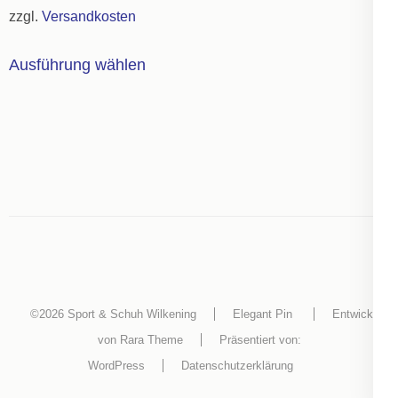
auf
zzgl.
Versandkosten
45,00€
24,75€.
der
Dieses
Produktseite
Ausführung wählen
Produkt
gewählt
weist
werden
mehrere
Varianten
auf.
Die
Optionen
können
auf
der
©2026
Sport & Schuh Wilkening
Elegant Pin
Entwickelt
Produktseite
von
Rara Theme
Präsentiert von:
gewählt
WordPress
Datenschutzerklärung
werden