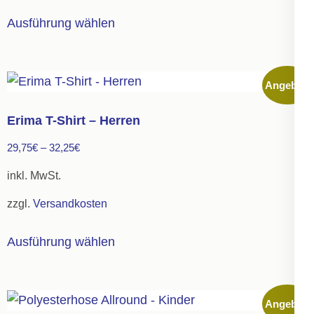
Dieses
Ausführung wählen
Produkt
weist
mehrere
Angebot!
Varianten
auf.
Erima T-Shirt – Herren
Die
29,75
€
–
32,25
€
Optionen
können
inkl. MwSt.
auf
zzgl.
Versandkosten
der
Dieses
Produktseite
Ausführung wählen
Produkt
gewählt
weist
werden
mehrere
Angebot!
Varianten