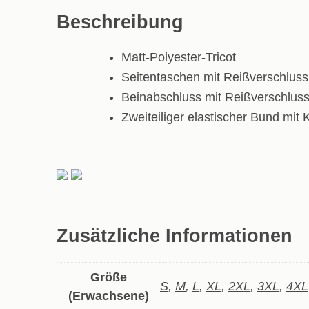
Beschreibung
Matt-Polyester-Tricot
Seitentaschen mit Reißverschluss
Beinabschluss mit Reißverschlus
Zweiteiliger elastischer Bund mit 
Zusätzliche Informationen
Größe
S
,
M
,
L
,
XL
,
2XL
,
3XL
,
4XL
(Erwachsene)