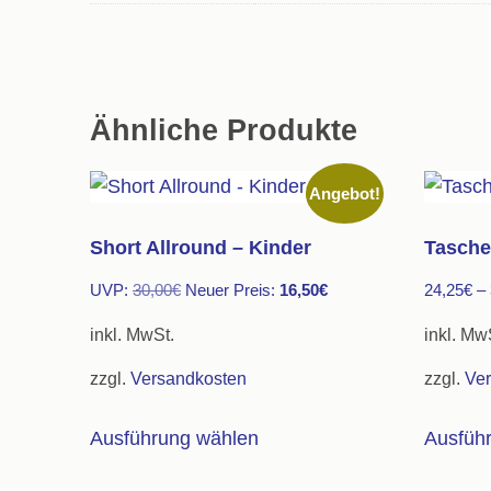
Ähnliche Produkte
Angebot!
Short Allround – Kinder
Tasche
Ursprünglicher
Aktueller
UVP:
30,00
€
Neuer Preis:
16,50
€
24,25
€
–
Preis
Preis
inkl. MwSt.
inkl. Mw
war:
ist:
zzgl.
Versandkosten
zzgl.
Ve
30,00€
16,50€.
Dieses
Ausführung wählen
Ausfüh
Produkt
weist