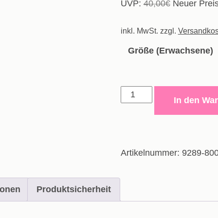
Ursprünglic
UVP:
40,00
€
Neuer Preis
Preis
inkl. MwSt.
zzgl.
war:
Versandkos
40,00€
Größe (Erwachsene)
Polyesterhose
In den Wa
Allround
-
Erwachsene
Menge
Artikelnummer:
9289-80
ionen
Produktsicherheit