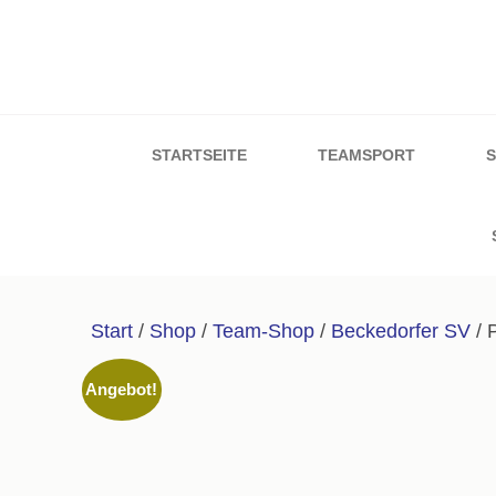
Zum
Inhalt
springen
Sport & Schuh W
(Enter
drücken)
STARTSEITE
TEAMSPORT
Start
/
Shop
/
Team-Shop
/
Beckedorfer SV
/ 
Angebot!