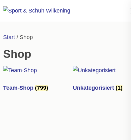
Zum
Inhalt
Sport & Schuh
springen
Wilkening
(Enter
Start
/ Shop
drücken)
Shop
Team-Shop
(799)
Unkategorisiert
(1)