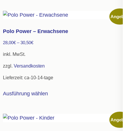
weist
mehrere
Angebot!
Varianten
auf.
Polo Power – Erwachsene
Die
28,00
€
–
30,50
€
Optionen
können
inkl. MwSt.
auf
zzgl.
Versandkosten
der
Lieferzeit:
ca-10-14-tage
Produktseite
gewählt
Dieses
Ausführung wählen
werden
Produkt
weist
mehrere
Angebot!
Varianten
auf.