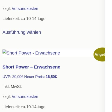
war:
ist:
auf
zzgl.
Versandkosten
25,00€
13,75€.
der
Lieferzeit:
ca-10-14-tage
Produktseite
gewählt
Dieses
Ausführung wählen
werden
Produkt
weist
mehrere
Angebot!
Varianten
auf.
Short Power – Erwachsene
Die
Ursprünglicher
Aktueller
UVP:
30,00
€
Neuer Preis:
16,50
€
Optionen
Preis
Preis
können
inkl. MwSt.
war:
ist:
auf
zzgl.
Versandkosten
30,00€
16,50€.
der
Lieferzeit:
ca-10-14-tage
Produktseite