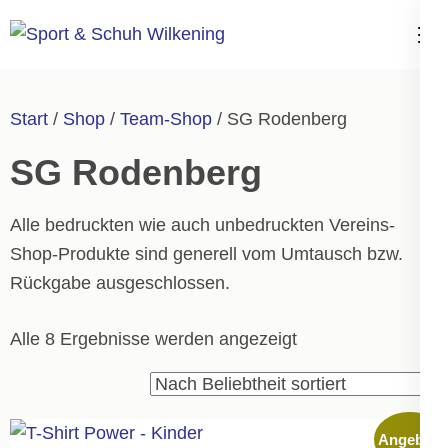
Zum
Inhalt
Sport & Schuh
springen
Wilkening
(Enter
Start
/
Shop
/
Team-Shop
/ SG Rodenberg
drücken)
SG Rodenberg
Alle bedruckten wie auch unbedruckten Vereins-
Shop-Produkte sind generell vom Umtausch bzw.
Rückgabe ausgeschlossen.
Nach
Alle 8 Ergebnisse werden angezeigt
Durchschnittsbewe
sortiert
Angebot!