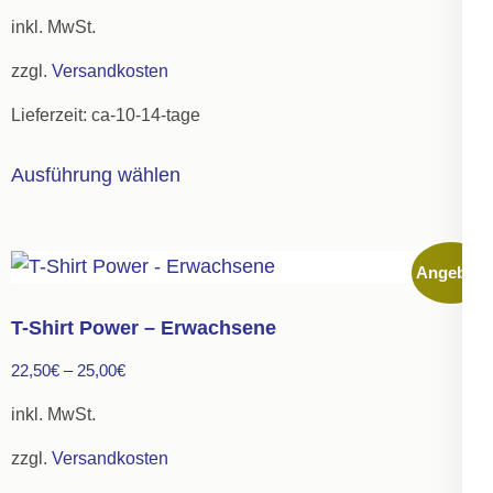
können
inkl. MwSt.
auf
zzgl.
Versandkosten
der
Lieferzeit:
ca-10-14-tage
Produktseite
gewählt
Dieses
Ausführung wählen
werden
Produkt
weist
mehrere
Angebot!
Varianten
auf.
T-Shirt Power – Erwachsene
Die
22,50
€
–
25,00
€
Optionen
können
inkl. MwSt.
auf
zzgl.
Versandkosten
der