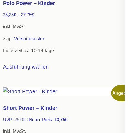
Polo Power – Kinder
Die
25,25
€
–
27,75
€
Optionen
können
inkl. MwSt.
auf
zzgl.
Versandkosten
der
Lieferzeit:
ca-10-14-tage
Produktseite
gewählt
Dieses
Ausführung wählen
werden
Produkt
weist
mehrere
Angebot!
Varianten
auf.
Short Power – Kinder
Die
Ursprünglicher
Aktueller
UVP:
25,00
€
Neuer Preis:
13,75
€
Optionen
Preis
Preis
können
inkl. MwSt.