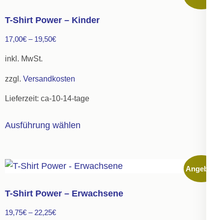
T-Shirt Power – Kinder
17,00
€
–
19,50
€
inkl. MwSt.
zzgl.
Versandkosten
Lieferzeit:
ca-10-14-tage
Dieses
Ausführung wählen
Produkt
weist
mehrere
Angebot!
Varianten
auf.
T-Shirt Power – Erwachsene
Die
19,75
€
–
22,25
€
Optionen