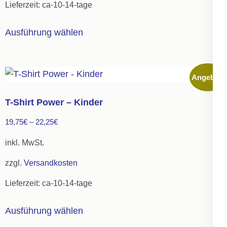
Lieferzeit:
ca-10-14-tage
Produktseite
gewählt
Dieses
Ausführung wählen
werden
Produkt
weist
mehrere
Angebot!
Varianten
auf.
T-Shirt Power – Kinder
Die
19,75
€
–
22,25
€
Optionen
können
inkl. MwSt.
auf
zzgl.
Versandkosten
der
Lieferzeit:
ca-10-14-tage
Produktseite
gewählt
Dieses
Ausführung wählen
werden
Produkt