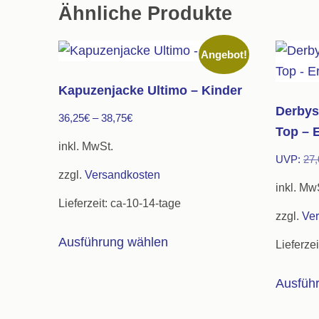
Ähnliche Produkte
Angebot!
Kapuzenjacke Ultimo – Kinder
Derbys
36,25
€
–
38,75
€
Top – 
inkl. MwSt.
UVP:
27,
zzgl.
Versandkosten
inkl. Mw
Lieferzeit:
ca-10-14-tage
zzgl.
Ve
Dieses
Ausführung wählen
Lieferzei
Produkt
weist
Ausfüh
mehrere
Varianten