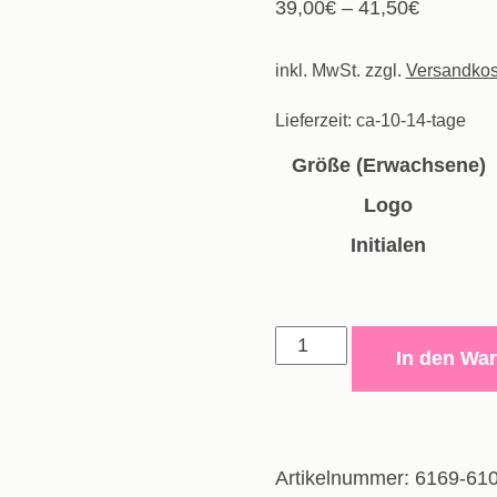
39,00
€
–
41,50
€
inkl. MwSt.
zzgl.
Versandkos
Lieferzeit:
ca-10-14-tage
Größe (Erwachsene)
Logo
Initialen
Allwetterjacke
In den Wa
Madrid
-
Erwachsene
Menge
Artikelnummer:
6169-61