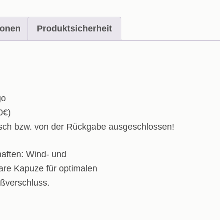
ionen
Produktsicherheit
go
0€)
usch bzw. von der Rückgabe ausgeschlossen!
haften: Wind- und
are Kapuze für optimalen
ißverschluss.