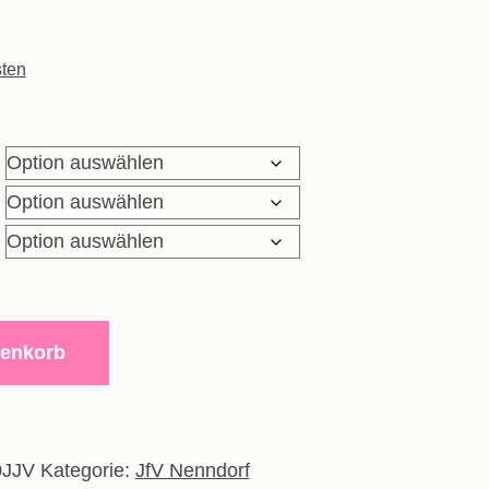
ten
renkorb
0JJV
Kategorie:
JfV Nenndorf