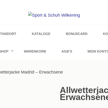
ilkening
STANDORT
KATALOGE
BONUSCARD
KO
SHOP
WARENKORB
AGB’S
MEIN KONT
wetterjacke Madrid – Erwachsene
Allwetterja
Erwachsen