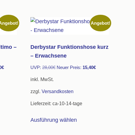
Angebot!
Angebot!
timo –
Derbystar Funktionshose kurz
– Erwachsene
Aktueller
Ursprünglicher
Aktueller
0
€
UVP:
28,00
€
Neuer Preis:
15,40
€
Preis
Preis
Preis
inkl. MwSt.
ist:
war:
ist:
zzgl.
Versandkosten
22,00€.
28,00€
15,40€.
Lieferzeit:
ca-10-14-tage
s
Dieses
Ausführung wählen
kt
Produkt
weist