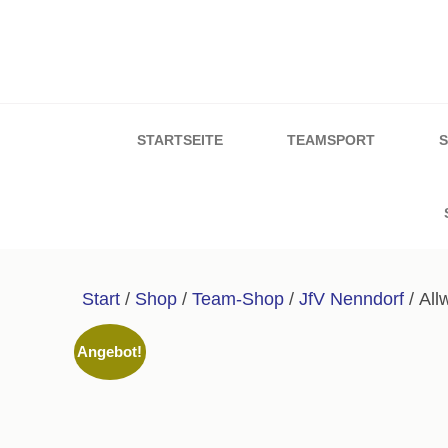
Zum
Inhalt
springen
Sport & Schuh W
(Enter
drücken)
STARTSEITE
TEAMSPORT
Start
/
Shop
/
Team-Shop
/
JfV Nenndorf
/ All
Angebot!