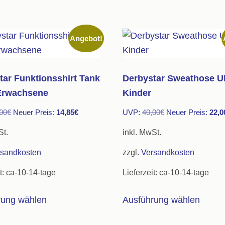
Angebot!
tar Funktionsshirt Tank
Derbystar Sweathose Ul
Erwachsene
Kinder
Ursprünglicher
Aktueller
Ursprünglicher
00
€
Neuer Preis:
14,85
€
UVP:
40,00
€
Neuer Preis:
22,0
Preis
Preis
Preis
St.
inkl. MwSt.
war:
ist:
war:
rsandkosten
zzgl.
Versandkosten
27,00€
14,85€.
40,00€
t:
ca-10-14-tage
Lieferzeit:
ca-10-14-tage
Dieses
Diese
rung wählen
Ausführung wählen
Produkt
Produ
weist
weist