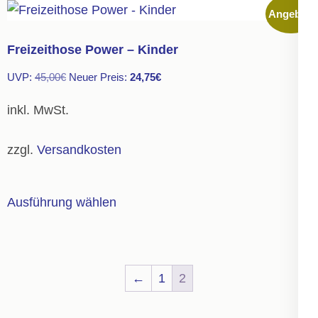
Angebot!
Varianten
auf.
Freizeithose Power – Kinder
Die
Ursprünglicher
Aktueller
UVP:
45,00
€
Neuer Preis:
24,75
€
Optionen
Preis
Preis
können
inkl. MwSt.
war:
ist:
auf
45,00€
24,75€.
der
zzgl.
Versandkosten
Produktseite
gewählt
Dieses
Ausführung wählen
werden
Produkt
weist
mehrere
Varianten
←
1
2
auf.
Die