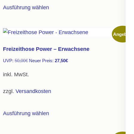
gewählt
Dieses
Ausführung wählen
werden
Produkt
weist
mehrere
Angebot!
Varianten
auf.
Freizeithose Power – Erwachsene
Die
Ursprünglicher
Aktueller
UVP:
50,00
€
Neuer Preis:
27,50
€
Optionen
Preis
Preis
können
inkl. MwSt.
war:
ist:
auf
50,00€
27,50€.
der
zzgl.
Versandkosten
Produktseite
gewählt
Dieses
Ausführung wählen
werden
Produkt
weist
mehrere