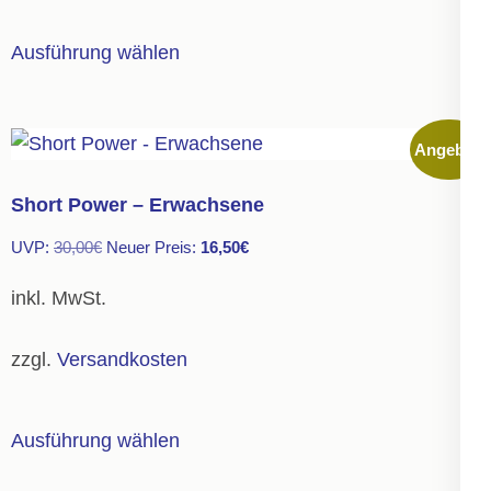
gewählt
Dieses
Ausführung wählen
werden
Produkt
weist
mehrere
Angebot!
Varianten
auf.
Short Power – Erwachsene
Die
Ursprünglicher
Aktueller
UVP:
30,00
€
Neuer Preis:
16,50
€
Optionen
Preis
Preis
können
inkl. MwSt.
war:
ist:
auf
30,00€
16,50€.
der
zzgl.
Versandkosten
Produktseite
gewählt
Dieses
Ausführung wählen
werden
Produkt
weist