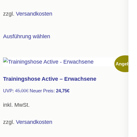
auf
40,00€
22,00€.
der
zzgl.
Versandkosten
Produktseite
gewählt
Dieses
Ausführung wählen
werden
Produkt
weist
mehrere
Angebot!
Varianten
auf.
Trainingshose Active – Erwachsene
Die
Ursprünglicher
Aktueller
UVP:
45,00
€
Neuer Preis:
24,75
€
Optionen
Preis
Preis
können
inkl. MwSt.
war:
ist:
auf
45,00€
24,75€.
der
zzgl.
Versandkosten
Produktseite