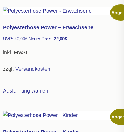
mehrere
Angebot!
Varianten
auf.
Polyesterhose Power – Erwachsene
Die
Ursprünglicher
Aktueller
UVP:
40,00
€
Neuer Preis:
22,00
€
Optionen
Preis
Preis
können
inkl. MwSt.
war:
ist:
auf
40,00€
22,00€.
der
zzgl.
Versandkosten
Produktseite
gewählt
Dieses
Ausführung wählen
werden
Produkt
weist
mehrere
Angebot!
Varianten
auf.
Polyesterhose Power – Kinder