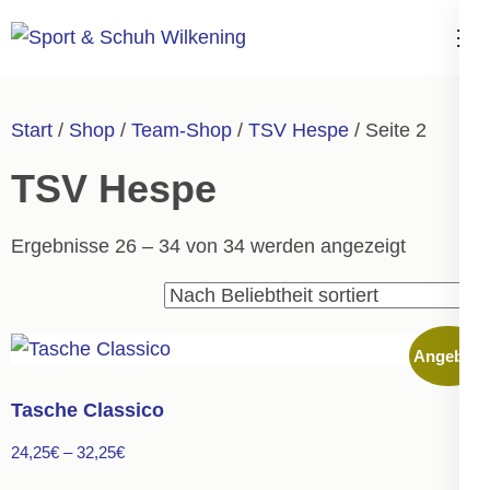
Zum
Inhalt
Sport & Schuh
springen
Wilkening
(Enter
Start
/
Shop
/
Team-Shop
/
TSV Hespe
/ Seite 2
drücken)
TSV Hespe
Nach
Ergebnisse 26 – 34 von 34 werden angezeigt
Durchsch
sortiert
Angebot!
Tasche Classico
24,25
€
–
32,25
€