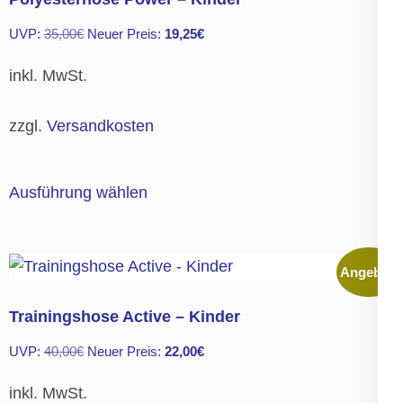
Die
Ursprünglicher
Aktueller
UVP:
35,00
€
Neuer Preis:
19,25
€
Optionen
Preis
Preis
können
inkl. MwSt.
war:
ist:
auf
35,00€
19,25€.
der
zzgl.
Versandkosten
Produktseite
gewählt
Dieses
Ausführung wählen
werden
Produkt
weist
mehrere
Angebot!
Varianten
auf.
Trainingshose Active – Kinder
Die
Ursprünglicher
Aktueller
UVP:
40,00
€
Neuer Preis:
22,00
€
Optionen
Preis
Preis
können
inkl. MwSt.
war:
ist: