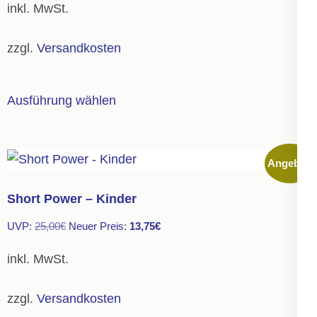
inkl. MwSt.
zzgl.
Versandkosten
Dieses
Ausführung wählen
Produkt
weist
mehrere
Angebot!
Varianten
auf.
Short Power – Kinder
Die
Ursprünglicher
Aktueller
UVP:
25,00
€
Neuer Preis:
13,75
€
Optionen
Preis
Preis
können
inkl. MwSt.
war:
ist:
auf
25,00€
13,75€.
der
zzgl.
Versandkosten
Produktseite